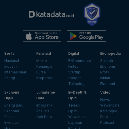
Berita
Finansial
Digital
Ekonopedia
Nasional
Makro
E-Commerce
Sejarah
Industri
Keuangan
Fintech
Ekonomi
Internasional
Bursa
Startup
Profil
Energi
Korporasi
Gadget
Istilah
Teknologi
Ekonomi
Ekonomi
Jurnalisme
In-Depth &
Video
Hijau
Data
Opini
News
Energi Baru
Infografik
Telaah
Wawancara
Ekonomi
Analisis
Opini
Katalogue
Sirkular
Cek Data
Wawancara
Foto
Investasi
Laporan
Podcast
Hijau
Khusus