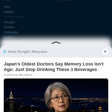
Info
Indeks
Insight
Center
Databoks
Event
KatadataOto
Langganan Newsletter
Email
Daftar
Ikuti Kami
Tentang Katadata
Advertising
Karier
Pedoman Media Siber
Kebijakan Privasi
Disclaimer
Hubungi Kami
©2026 Katadata. Hak cipta dilindungi Undang-undang.