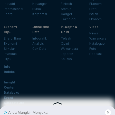
Industri
Keuangan
Fintech
Ekonomi
Internasional
Bursa
Startup
Profil
Energi
Korporasi
Gadget
Istilah
Teknologi
Ekonomi
Ekonomi
Jurnalisme
In-Depth &
Video
Hijau
Data
Opini
News
Energi Baru
Infografik
Telaah
Wawancara
Ekonomi
Analisis
Opini
Katalogue
Sirkular
Cek Data
Wawancara
Foto
Investasi
Laporan
Podcast
Hijau
Khusus
Info
Indeks
Insight
Center
Databoks
Event
KatadataOto