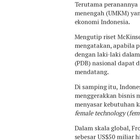
Terutama peranannya ba
menengah (UMKM) yang
ekonomi Indonesia.
Mengutip riset McKins
mengatakan, apabila 
dengan laki-laki dala
(PDB) nasional dapat 
mendatang.
Di samping itu, Indone
menggerakkan bisnis m
menyasar kebutuhan ka
female technology
(
fem
Dalam skala global, Fr
sebesar US$50 miliar h