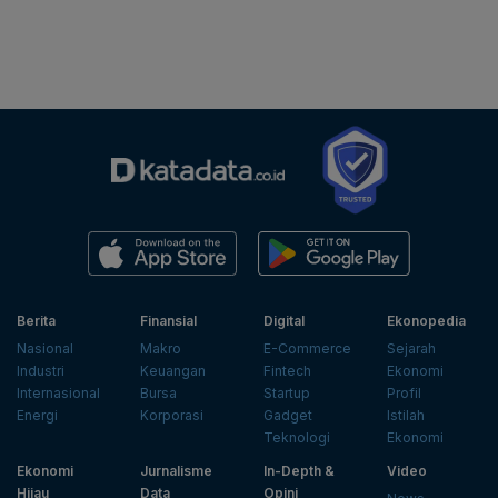
Berita
Finansial
Digital
Ekonopedia
Nasional
Makro
E-Commerce
Sejarah
Industri
Keuangan
Fintech
Ekonomi
Internasional
Bursa
Startup
Profil
Energi
Korporasi
Gadget
Istilah
Teknologi
Ekonomi
Ekonomi
Jurnalisme
In-Depth &
Video
Hijau
Data
Opini