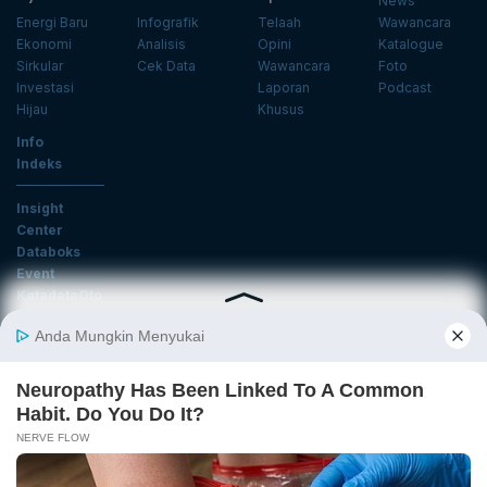
News
Energi Baru
Infografik
Telaah
Wawancara
Ekonomi
Analisis
Opini
Katalogue
Sirkular
Cek Data
Wawancara
Foto
Investasi
Laporan
Podcast
Hijau
Khusus
Info
Indeks
Insight
Center
Databoks
Event
KatadataOto
Langganan Newsletter
Email
Daftar
Ikuti Kami