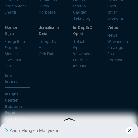
Internasional
Bursa
Startup
Profil
Energi
Korporasi
Gadget
Istilah
Teknologi
Ekonomi
Ekonomi
Jurnalisme
In-Depth &
Video
Hijau
Data
Opini
News
Energi Baru
Infografik
Telaah
Wawancara
Ekonomi
Analisis
Opini
Katalogue
Sirkular
Cek Data
Wawancara
Foto
Investasi
Laporan
Podcast
Hijau
Khusus
Info
Indeks
Insight
Center
Databoks
Event
KatadataOto
Langganan Newsletter