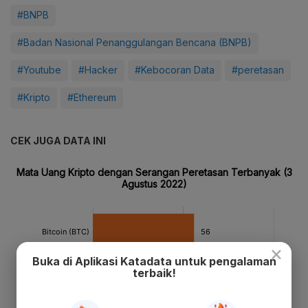
#BNPB
#Badan Nasional Penanggulangan Bencana (BNPB)
#Youtube
#Hacker
#Kebocoran Data
#peretasan
#Kripto
#Ethereum
CEK JUGA DATA INI
×
Buka di Aplikasi Katadata untuk pengalaman
terbaik!