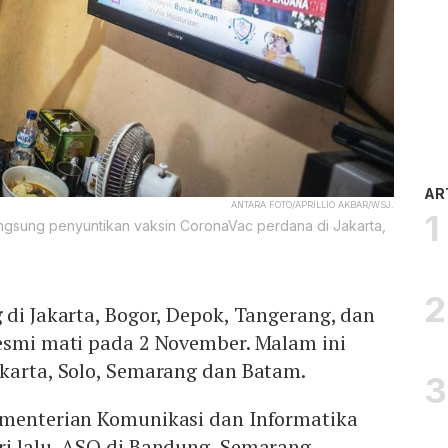
AR
ANTARA FOTO/APRILLIO AKBAR/WSJ.
gsung penyuntikan vaksin CoronaVac perdana di Jakarta,
g
di Jakarta, Bogor, Depok, Tangerang, dan
resmi mati pada 2 November. Malam ini
akarta, Solo, Semarang dan Batam.
ementerian Komunikasi dan Informatika
ri lalu, ASO di Bandung, Semarang,