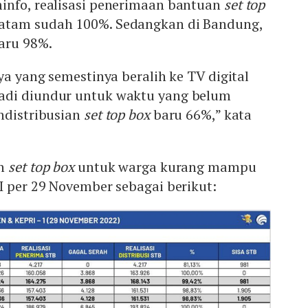
info, realisasi penerimaan bantuan
set top
atam sudah 100%. Sedangkan di Bandung,
aru 98%.
ya yang semestinya beralih ke TV digital
adi diundur untuk waktu yang belum
ndistribusian
set top box
baru 66%,” kata
an
set top box
untuk warga kurang mampu
I per 29 November sebagai berikut: