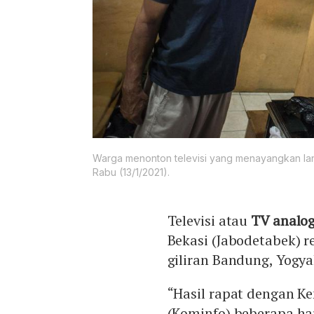
Warga menonton televisi yang menayangkan lan
Rabu (13/1/2021).
Televisi atau
TV analo
Bekasi (Jabodetabek) 
giliran Bandung, Yogy
“Hasil rapat dengan K
(Kominfo) beberapa ha