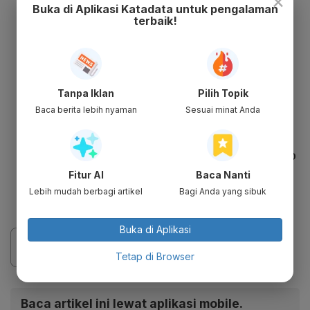
×
Buka di Aplikasi Katadata untuk pengalaman
daftar
terbaik!
Jika tidak mendaftar hingga batas yang
ditentukan, maka Kominfo akan
memberikan teguran
Tanpa Iklan
Pilih Topik
Jika sudah ditegur tidak juga mendaftar,
Baca berita lebih nyaman
Sesuai minat Anda
maka Kominfo akan memberlakukan
denda
Jika tidak mendaftar juga, maka Kominfo
akan melakukan blokir
Fitur AI
Baca Nanti
Blokir akan dibuka jika PSE mendaftar
Lebih mudah berbagi artikel
Bagi Anda yang sibuk
Buka di Aplikasi
Tetap di Browser
Baca artikel ini lewat aplikasi mobile.