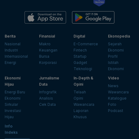
Berita
Finansial
Digital
Ekonopedia
Nasional
Makro
E-Commerce
Sejarah
Industri
Keuangan
Fintech
Ekonomi
Internasional
Bursa
Startup
Profil
Energi
Korporasi
Gadget
Istilah
Teknologi
Ekonomi
Ekonomi
Jurnalisme
In-Depth &
Video
Hijau
Data
Opini
News
Energi Baru
Infografik
Telaah
Wawancara
Ekonomi
Analisis
Opini
Katalogue
Sirkular
Cek Data
Wawancara
Foto
Investasi
Laporan
Podcast
Hijau
Khusus
Info
Indeks