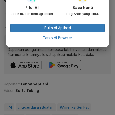
semikonduktor baru.
Fitur AI
Baca Nanti
Lebih mudah berbagi artikel
Bagi Anda yang sibuk
Buka di Aplikasi
Tetap di Browser
Baca artikel ini lewat aplikasi mobile.
Dapatkan pengalaman membaca lebih nyaman dan nikmati
fitur menarik lainnya lewat aplikasi mobile Katadata.
Reporter:
Lenny Septiani
Editor:
Sorta Tobing
#AI
#Kecerdasan Buatan
#Amerika Serikat