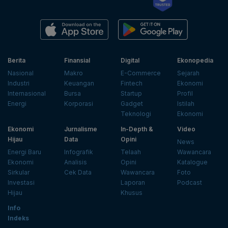
Berita
Finansial
Digital
Ekonopedia
Nasional
Makro
E-Commerce
Sejarah
Industri
Keuangan
Fintech
Ekonomi
Internasional
Bursa
Startup
Profil
Energi
Korporasi
Gadget
Istilah
Teknologi
Ekonomi
Ekonomi
Jurnalisme
In-Depth &
Video
Hijau
Data
Opini
News
Energi Baru
Infografik
Telaah
Wawancara
Ekonomi
Analisis
Opini
Katalogue
Sirkular
Cek Data
Wawancara
Foto
Investasi
Laporan
Podcast
Hijau
Khusus
Info
Indeks