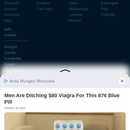
Ekonomi
Analisis
Opini
Katalogue
Sirkular
Cek Data
Wawancara
Foto
Investasi
Laporan
Podcast
Hijau
Khusus
Info
Indeks
Insight
Center
Databoks
Event
KatadataOto
Langganan Newsletter
Email
Daftar
Ikuti Kami