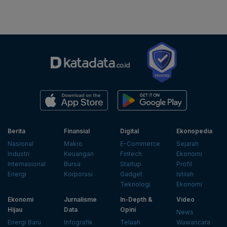
Berita
Finansial
Digital
Ekonopedia
Nasional
Makro
E-Commerce
Sejarah
Industri
Keuangan
Fintech
Ekonomi
Internasional
Bursa
Startup
Profil
Energi
Korporasi
Gadget
Istilah
Teknologi
Ekonomi
Ekonomi
Jurnalisme
In-Depth &
Video
Hijau
Data
Opini
News
Energi Baru
Infografik
Telaah
Wawancara