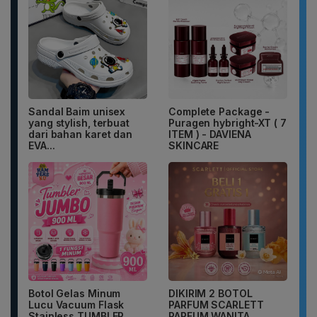
Sandal Baim unisex
Complete Package -
yang stylish, terbuat
Puragen hybright-XT ( 7
dari bahan karet dan
ITEM ) - DAVIENA
EVA...
SKINCARE
Botol Gelas Minum
DIKIRIM 2 BOTOL
Lucu Vacuum Flask
PARFUM SCARLETT
Stainless TUMBLER
PARFUM WANITA