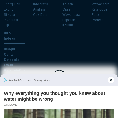
Energi Baru
Infografik
Telaah
Wawancara
Ekonomi
Analisis
Opini
Katalogue
Sirkular
Cek Data
Wawancara
Foto
Investasi
Laporan
Podcast
Hijau
Khusus
Info
Indeks
Insight
Center
Databoks
Event
KatadataOto
Langganan Newsletter
Email
Daftar
Ikuti Kami