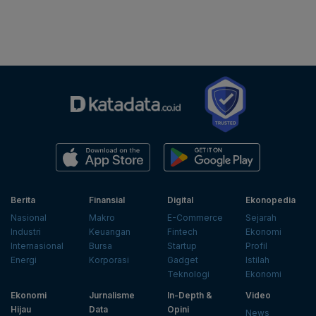
Berita
Finansial
Digital
Ekonopedia
Nasional
Makro
E-Commerce
Sejarah
Industri
Keuangan
Fintech
Ekonomi
Internasional
Bursa
Startup
Profil
Energi
Korporasi
Gadget
Istilah
Teknologi
Ekonomi
Ekonomi
Jurnalisme
In-Depth &
Video
Hijau
Data
Opini
News