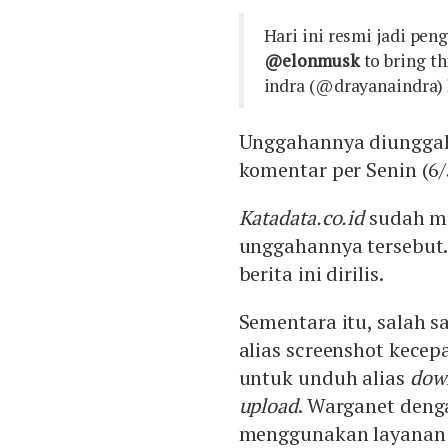
Hari ini resmi jadi pen
@elonmusk
to bring th
indra (@drayanaindra)
Unggahannya diunggah
komentar per Senin (6/
Katadata.co.id
sudah me
unggahannya tersebut
berita ini dirilis.
Sementara itu, salah 
alias screenshot kecep
untuk unduh alias
dow
upload
. Warganet den
menggunakan layanan S