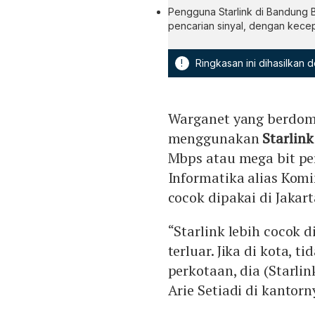
Pengguna Starlink di Bandung Ba
pencarian sinyal, dengan kece
!
Ringkasan ini dihasilkan
Warganet yang berdom
menggunakan
Starlink
Mbps atau mega bit pe
Informatika alias Kom
cocok dipakai di Jakart
“Starlink lebih cocok d
terluar. Jika di kota, t
perkotaan, dia (Starli
Arie Setiadi di kantorny