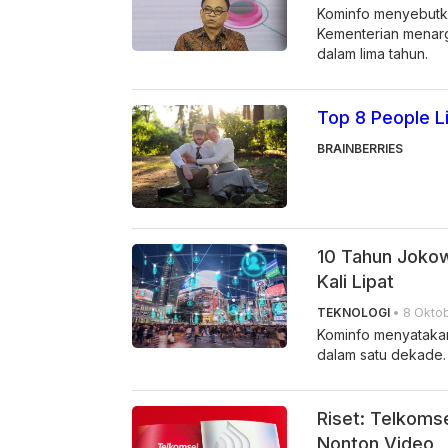
Kominfo menyebutkan
Kementerian menarg
dalam lima tahun.
Top 8 People L
BRAINBERRIES
10 Tahun Jokow
Kali Lipat
TEKNOLOGI
• 8 Oktob
Kominfo menyatakan 
dalam satu dekade.
Riset: Telkomse
Nonton Video