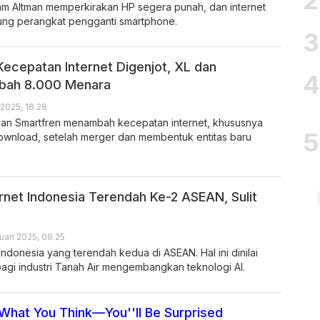
m Altman memperkirakan HP segera punah, dan internet
ung perangkat pengganti smartphone.
Kecepatan Internet Digenjot, XL dan
bah 8.000 Menara
 2025, 18.28
dan Smartfren menambah kecepatan internet, khususnya
download, setelah merger dan membentuk entitas baru
rnet Indonesia Terendah Ke-2 ASEAN, Sulit
I
uari 2025, 09.25
Indonesia yang terendah kedua di ASEAN. Hal ini dinilai
agi industri Tanah Air mengembangkan teknologi AI.
 What You Think—You''ll Be Surprised