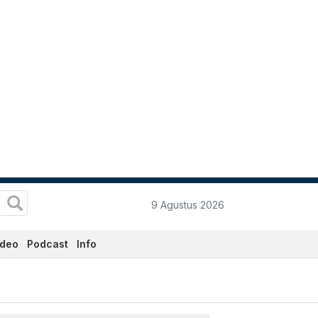
9 Agustus 2026
ideo
Podcast
Info
ni - Katadata.co.id