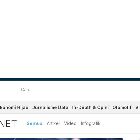
konomi Hijau
Jurnalisme Data
In-Depth & Opini
Otomotif
V
Terbaru dan Terkini Hari I
NET
Semua
Artikel
Video
Infografik