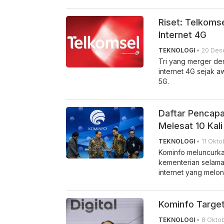
Riset: Telkomse
Internet 4G
TEKNOLOGI
• 20 Des
Tri yang merger de
internet 4G sejak a
5G.
Daftar Pencapa
Melesat 10 Kali
TEKNOLOGI
• 11 Okto
Kominfo meluncurka
kementerian selama
internet yang melon
Kominfo Target
TEKNOLOGI
• 8 Oktob