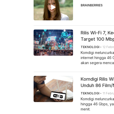
BRAINBERRIES
Rilis Wi-Fi 7, 
Target 100 Mb
TEKNOLOGI
• 12 Febru
Komdigi meluncurka
internet hingga 46 
akan segera mencap
Komdigi Rilis W
Unduh 86 Film/
TEKNOLOGI
• 11 Febru
Komdigi meluncurkan 
hingga 46 Gbps, y
menit.