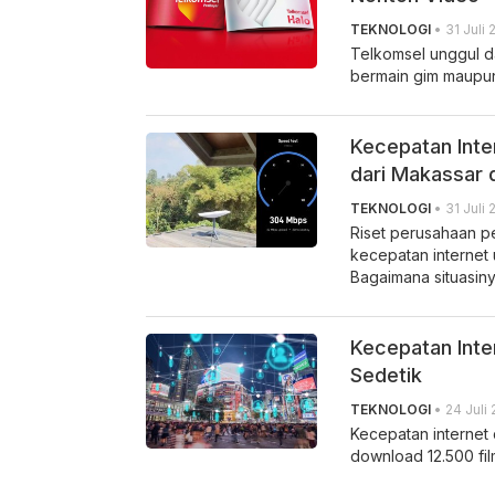
TEKNOLOGI
• 31 Juli 
Telkomsel unggul d
bermain gim maupun
Kecepatan Inte
dari Makassar d
TEKNOLOGI
• 31 Juli 
Riset perusahaan p
kecepatan internet
Bagaimana situasin
Kecepatan Inte
Sedetik
TEKNOLOGI
• 24 Juli
Kecepatan internet
download 12.500 fil