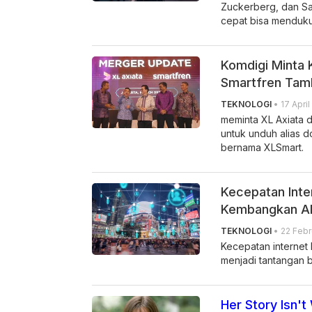
Zuckerberg, dan Sa
cepat bisa menduk
Komdigi Minta 
Smartfren Tam
TEKNOLOGI
• 17 April
meminta XL Axiata 
untuk unduh alias 
bernama XLSmart.
Kecepatan Inte
Kembangkan A
TEKNOLOGI
• 22 Febr
Kecepatan internet 
menjadi tantangan b
Her Story Isn't