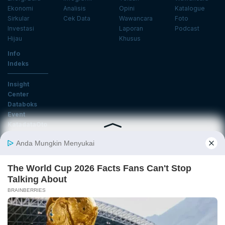
Ekonomi
Analisis
Opini
Katalogue
Sirkular
Cek Data
Wawancara
Foto
Investasi
Laporan
Podcast
Hijau
Khusus
Info
Indeks
Insight
Center
Databoks
Event
KatadataOto
Langganan Newsletter
Email
Daftar
Ikuti Kami