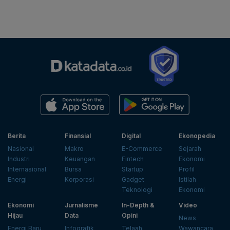
Berita
Finansial
Digital
Ekonopedia
Nasional
Makro
E-Commerce
Sejarah
Industri
Keuangan
Fintech
Ekonomi
Internasional
Bursa
Startup
Profil
Energi
Korporasi
Gadget
Istilah
Teknologi
Ekonomi
Ekonomi
Jurnalisme
In-Depth &
Video
Hijau
Data
Opini
News
Energi Baru
Infografik
Telaah
Wawancara