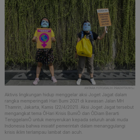
ANTARA FOTO/GALIH PRADIPTA/WSJ.
Aktivis lingkungan hidup menggelar aksi Joget Jagat dalam
rangka memperingati Hari Bumi 2021 di kawasan Jalan MH
Thamrin, Jakarta, Kamis (22/4/2021). Aksi Joget Jagat tersebut
mengangkat tema ÔHari Krisis BumiÕ dan ÔDiam Berarti
TenggelamÕ untuk menyerukan kepada seluruh anak muda
Indonesia bahwa inisiatif pemerintah dalam menanggulangi
krisis iklim terlampau lambat dan acuh.