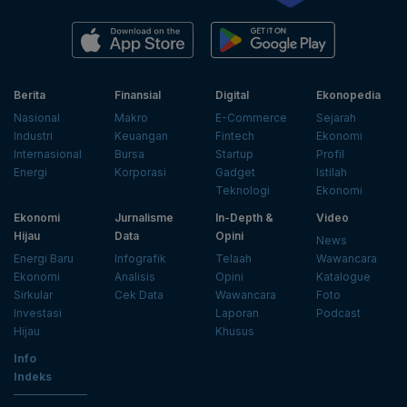
Berita
Finansial
Digital
Ekonopedia
Nasional
Makro
E-Commerce
Sejarah
Industri
Keuangan
Fintech
Ekonomi
Internasional
Bursa
Startup
Profil
Energi
Korporasi
Gadget
Istilah
Teknologi
Ekonomi
Ekonomi
Jurnalisme
In-Depth &
Video
Hijau
Data
Opini
News
Energi Baru
Infografik
Telaah
Wawancara
Ekonomi
Analisis
Opini
Katalogue
Sirkular
Cek Data
Wawancara
Foto
Investasi
Laporan
Podcast
Hijau
Khusus
Info
Indeks