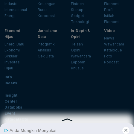
Industri
Keuangan
Fintech
Ekonomi
Internasional
Bursa
Startup
Profil
Energi
Korporasi
Gadget
Istilah
Teknologi
Ekonomi
Ekonomi
Jurnalisme
In-Depth &
Video
Hijau
Data
Opini
News
Energi Baru
Infografik
Telaah
Wawancara
Ekonomi
Analisis
Opini
Katalogue
Sirkular
Cek Data
Wawancara
Foto
Investasi
Laporan
Podcast
Hijau
Khusus
Info
Indeks
Insight
Center
Databoks
Event
KatadataOto