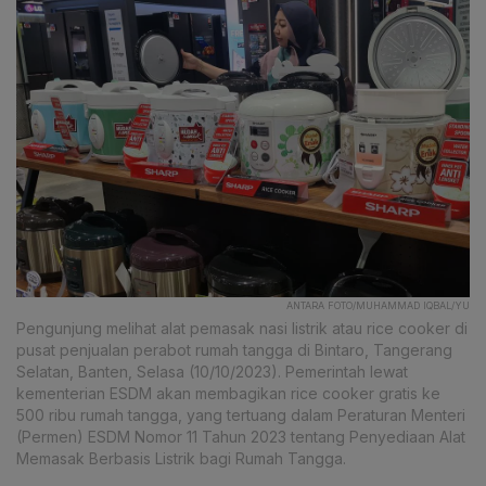
ANTARA FOTO/MUHAMMAD IQBAL/YU
Pengunjung melihat alat pemasak nasi listrik atau rice cooker di
pusat penjualan perabot rumah tangga di Bintaro, Tangerang
Selatan, Banten, Selasa (10/10/2023). Pemerintah lewat
kementerian ESDM akan membagikan rice cooker gratis ke
500 ribu rumah tangga, yang tertuang dalam Peraturan Menteri
(Permen) ESDM Nomor 11 Tahun 2023 tentang Penyediaan Alat
Memasak Berbasis Listrik bagi Rumah Tangga.