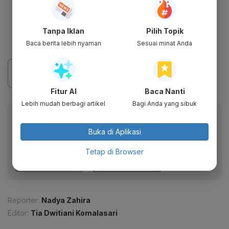
Tanpa Iklan
Pilih Topik
Baca berita lebih nyaman
Sesuai minat Anda
Fitur AI
Baca Nanti
Lebih mudah berbagi artikel
Bagi Anda yang sibuk
Baca artikel ini lewat aplikasi mobile.
Dapatkan pengalaman membaca lebih nyaman dan nikmati
Buka di Aplikasi
fitur menarik lainnya lewat aplikasi mobile Katadata.
Tetap di Browser
Reporter:
Nadya Zahira
Editor:
Tia Dwitiani Komalasari