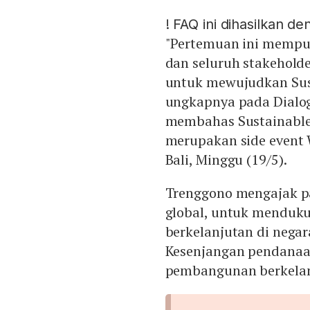
!
FAQ ini dihasilkan d
"Pertemuan ini mempun
dan seluruh stakeholde
untuk mewujudkan Sust
ungkapnya pada Dialog
membahas Sustainable
merupakan side event 
Bali, Minggu (19/5).
Trenggono mengajak par
global, untuk menduku
berkelanjutan di nega
Kesenjangan pendanaan
pembangunan berkelanj