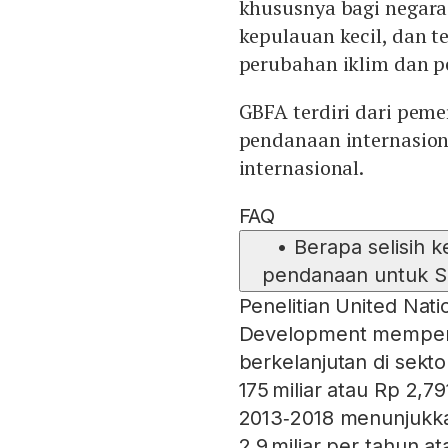
khususnya bagi negar
kepulauan kecil, dan 
perubahan iklim dan p
GBFA terdiri dari pemer
pendanaan internasion
internasional.
FAQ
•
Berapa selisih 
pendanaan untuk S
Penelitian United Nat
Development memper
berkelanjutan di sekt
175 miliar atau Rp 2,7
2013‑2018 menunjukka
2,9 miliar per tahun at