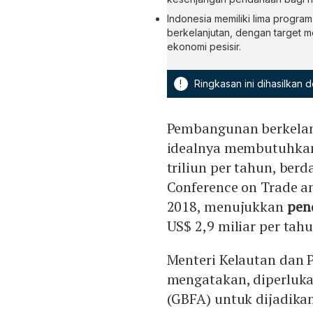
Indonesia memiliki lima program
berkelanjutan, dengan target 
ekonomi pesisir.
!
Ringkasan ini dihasilkan
Pembangunan berkelanj
idealnya membutuhkan
triliun per tahun, ber
Conference on Trade 
2018, menujukkan
pend
US$ 2,9 miliar per tahu
Menteri Kelautan dan 
mengatakan, diperluka
(GBFA) untuk dijadika