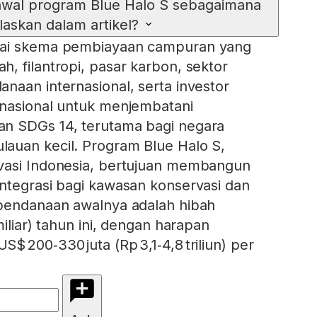
awal program Blue Halo S sebagaimana
elaskan dalam artikel?
gai skema pembiayaan campuran yang
, filantropi, pasar karbon, sektor
naan internasional, serta investor
rnasional untuk menjembatani
n SDGs 14, terutama bagi negara
auan kecil. Program Blue Halo S,
vasi Indonesia, bertujuan membangun
ntegrasi bagi kawasan konservasi dan
 pendanaan awalnya adalah hibah
miliar) tahun ini, dengan harapan
 200‑330 juta (Rp 3,1‑4,8 triliun) per