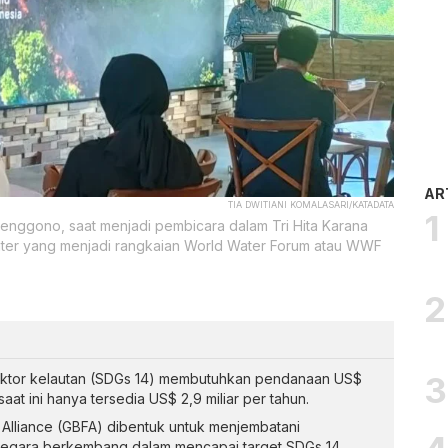
AR
TIA DWITIANI KOMALASARI/KATADATA
renggono, saat menjadi pembicara dalam Tri Hita Karana
ter yang menjadi rangkaian World Water Forum atau WWF
ktor kelautan (SDGs 14) membutuhkan pendanaan US$
saat ini hanya tersedia US$ 2,9 miliar per tahun.
Alliance (GBFA) dibentuk untuk menjembatani
egara berkembang dalam mencapai target SDGs 14.