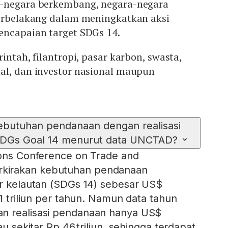
a-negara berkembang, negara-negara
terbelakang dalam meningkatkan aksi
encapaian target SDGs 14.
intah, filantropi, pasar karbon, swasta,
al, dan investor nasional maupun
kebutuhan pendanaan dengan realisasi
DGs Goal 14 menurut data UNCTAD?
ions Conference on Trade and
kirakan kebutuhan pendanaan
or kelautan (SDGs 14) sebesar US$
91 triliun per tahun. Namun data tahun
n realisasi pendanaan hanya US$
au sekitar Rp 46 triliun, sehingga terdapat