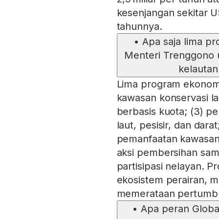
kesenjangan sekitar US$
tahunnya.
•
Apa saja lima p
Menteri Trenggono
kelautan
Lima program ekonomi 
kawasan konservasi la
berbasis kuota; (3) 
laut, pesisir, dan dar
pemanfaatan kawasan p
aksi pembersihan samp
partisipasi nelayan. 
ekosistem perairan, 
memerataan pertumbu
•
Apa peran Globa