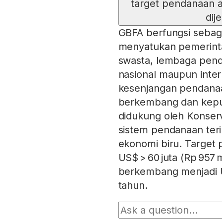
target pendanaan 
dij
GBFA berfungsi seba
menyatukan pemerintah
swasta, lembaga penda
nasional maupun inte
kesenjangan pendanaa
berkembang dan kepul
didukung oleh Konser
sistem pendanaan teri
ekonomi biru. Target
US$ > 60 juta (Rp 957 
berkembang menjadi US$
tahun.