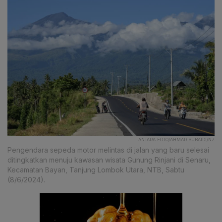
ANTARA FOTO/AHMAD SUBAIDI/NZ
Pengendara sepeda motor melintas di jalan yang baru selesai
ditingkatkan menuju kawasan wisata Gunung Rinjani di Senaru,
Kecamatan Bayan, Tanjung Lombok Utara, NTB, Sabtu
(8/6/2024).