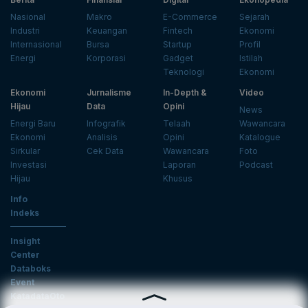
Nasional
Makro
E-Commerce
Sejarah
Industri
Keuangan
Fintech
Ekonomi
Internasional
Bursa
Startup
Profil
Energi
Korporasi
Gadget
Istilah
Teknologi
Ekonomi
Ekonomi
Jurnalisme
In-Depth &
Video
Hijau
Data
Opini
News
Energi Baru
Infografik
Telaah
Wawancara
Ekonomi
Analisis
Opini
Katalogue
Sirkular
Cek Data
Wawancara
Foto
Investasi
Laporan
Podcast
Hijau
Khusus
Info
Indeks
Insight
Center
Databoks
Event
KatadataOto