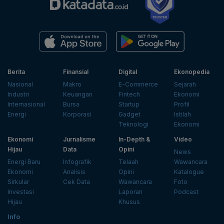
Berita
Finansial
Digital
Ekonopedia
Nasional
Makro
E-Commerce
Sejarah
Industri
Keuangan
Fintech
Ekonomi
Internasional
Bursa
Startup
Profil
Energi
Korporasi
Gadget
Istilah
Teknologi
Ekonomi
Ekonomi
Jurnalisme
In-Depth &
Video
Hijau
Data
Opini
News
Energi Baru
Infografik
Telaah
Wawancara
Ekonomi
Analisis
Opini
Katalogue
Sirkular
Cek Data
Wawancara
Foto
Investasi
Laporan
Podcast
Hijau
Khusus
Info