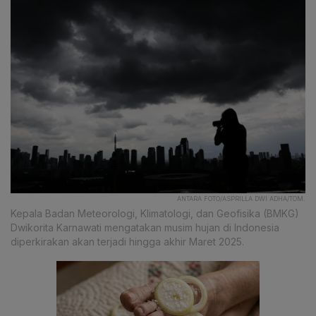
ANTARA FOTO/ASPRILLA DWI ADHA/TOM.
Kepala Badan Meteorologi, Klimatologi, dan Geofisika (BMKG)
Dwikorita Karnawati mengatakan musim hujan di Indonesia
diperkirakan akan terjadi hingga akhir Maret 2025.