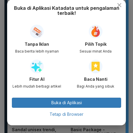
×
Buka di Aplikasi Katadata untuk pengalaman
terbaik!
Tanpa Iklan
Pilih Topik
New 2026 Pamelo.id
DIKIRIM 2 BOTOL
Baca berita lebih nyaman
Sesuai minat Anda
Setelan Anak 17
PARFUM SCARLETT
Agustus Dirgahayu 81
PARFUM WANITA
2026 Katun...
PARFUM PRIA WANGI
TAHAN...
Fitur AI
Baca Nanti
Lebih mudah berbagi artikel
Bagi Anda yang sibuk
Buka di Aplikasi
Tetap di Browser
Sandal unisex trendi,
Basic Package -