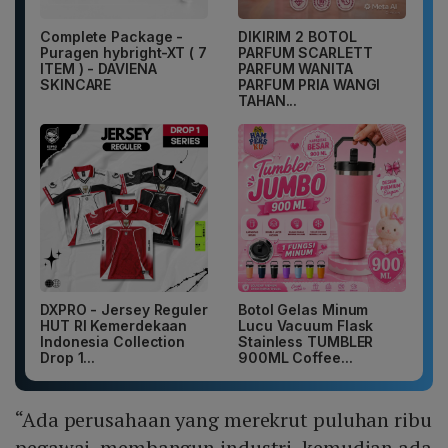
Complete Package -
DIKIRIM 2 BOTOL
Puragen hybright-XT ( 7
PARFUM SCARLETT
ITEM ) - DAVIENA
PARFUM WANITA
SKINCARE
PARFUM PRIA WANGI
TAHAN...
DXPRO - Jersey Reguler
Botol Gelas Minum
HUT RI Kemerdekaan
Lucu Vacuum Flask
Indonesia Collection
Stainless TUMBLER
Drop 1...
900ML Coffee...
“Ada perusahaan yang merekrut puluhan ribu
pegawai, membangun industri, kemudian ada