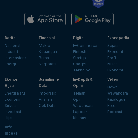
Berita
Finansial
Digital
Ekonopedia
Nasional
Makro
E-Commerce
Sejarah
Industri
Keuangan
Fintech
Ekonomi
Internasional
Bursa
Startup
Profil
Energi
Korporasi
Gadget
Istilah
Teknologi
Ekonomi
Ekonomi
Jurnalisme
In-Depth &
Video
Hijau
Data
Opini
News
Energi Baru
Infografik
Telaah
Wawancara
Ekonomi
Analisis
Opini
Katalogue
Sirkular
Cek Data
Wawancara
Foto
Investasi
Laporan
Podcast
Hijau
Khusus
Info
Indeks