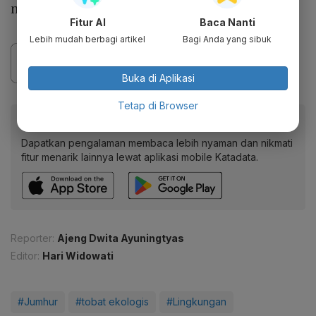
melakukan pertobatan ekologis,” ujar dia.
Fitur AI
Baca Nanti
Lebih mudah berbagi artikel
Bagi Anda yang sibuk
Buka di Aplikasi
Tetap di Browser
Baca artikel ini lewat aplikasi mobile.
Dapatkan pengalaman membaca lebih nyaman dan nikmati
fitur menarik lainnya lewat aplikasi mobile Katadata.
Reporter:
Ajeng Dwita Ayuningtyas
Editor:
Hari Widowati
#Jumhur
#tobat ekologis
#Lingkungan