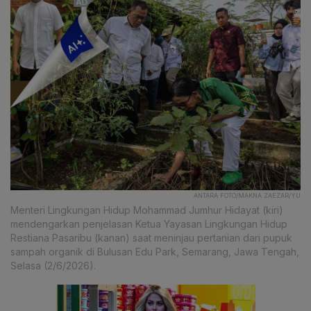
ANTARA FOTO/MAKNA ZAEZAR/YU
Menteri Lingkungan Hidup Mohammad Jumhur Hidayat (kiri)
mendengarkan penjelasan Ketua Yayasan Lingkungan Hidup
Restiana Pasaribu (kanan) saat meninjau pertanian dari pupuk
sampah organik di Bulusan Edu Park, Semarang, Jawa Tengah,
Selasa (2/6/2026).