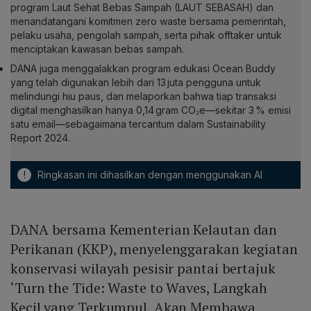
program Laut Sehat Bebas Sampah (LAUT SEBASAH) dan
menandatangani komitmen zero waste bersama pemerintah,
pelaku usaha, pengolah sampah, serta pihak offtaker untuk
menciptakan kawasan bebas sampah.
DANA juga menggalakkan program edukasi Ocean Buddy
yang telah digunakan lebih dari 13 juta pengguna untuk
melindungi hiu paus, dan melaporkan bahwa tiap transaksi
digital menghasilkan hanya 0,14 gram CO₂e—sekitar 3 % emisi
satu email—sebagaimana tercantum dalam Sustainability
Report 2024.
!
Ringkasan ini dihasilkan dengan menggunakan AI
DANA bersama Kementerian Kelautan dan
Perikanan (KKP), menyelenggarakan kegiatan
konservasi wilayah pesisir pantai bertajuk
‘Turn the Tide: Waste to Waves, Langkah
Kecil yang Terkumpul, Akan Membawa