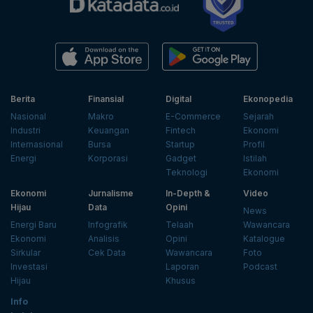
Berita
Finansial
Digital
Ekonopedia
Nasional
Makro
E-Commerce
Sejarah
Industri
Keuangan
Fintech
Ekonomi
Internasional
Bursa
Startup
Profil
Energi
Korporasi
Gadget
Istilah
Teknologi
Ekonomi
Ekonomi
Jurnalisme
In-Depth &
Video
Hijau
Data
Opini
News
Energi Baru
Infografik
Telaah
Wawancara
Ekonomi
Analisis
Opini
Katalogue
Sirkular
Cek Data
Wawancara
Foto
Investasi
Laporan
Podcast
Hijau
Khusus
Info