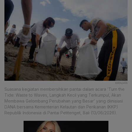
KATADATA
Suasana kegiatan membersihkan pantai dalam acara ‘Turn the
Tide: Waste to Waves, Langkah Kecil yang Terkumpul, Akan
Membawa Gelombang Perubahan yang Besar’ yang diinisiasi
DANA bersama Kementerian Kelautan dan Perikanan (KKP)
Republik Indonesia di Pantai Petitenget, Bali (13/06/2026).