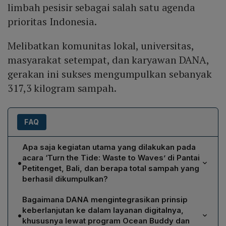
limbah pesisir sebagai salah satu agenda
prioritas Indonesia.
Melibatkan komunitas lokal, universitas,
masyarakat setempat, dan karyawan DANA,
gerakan ini sukses mengumpulkan sebanyak
317,3 kilogram sampah.
FAQ
Apa saja kegiatan utama yang dilakukan pada
acara ‘Turn the Tide: Waste to Waves’ di Pantai
•
Petitenget, Bali, dan berapa total sampah yang
berhasil dikumpulkan?
Acara tersebut melaksanakan beach clean‑up yang
Bagaimana DANA mengintegrasikan prinsip
melibatkan komunitas lokal, universitas, masyarakat,
keberlanjutan ke dalam layanan digitalnya,
•
dan karyawan DANA. Dalam kegiatan yang berlangsung
khususnya lewat program Ocean Buddy dan