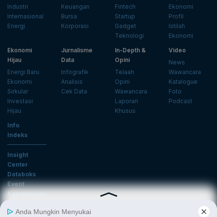
Industri
Keuangan
Fintech
Ekonomi
Internasional
Bursa
Startup
Profil
Energi
Korporasi
Gadget
Istilah
Teknologi
Ekonomi
Ekonomi
Jurnalisme
In-Depth &
Video
Hijau
Data
Opini
News
Energi Baru
Infografik
Telaah
Wawancara
Ekonomi
Analisis
Opini
Katalogue
Sirkular
Cek Data
Wawancara
Foto
Investasi
Laporan
Podcast
Hijau
Khusus
Info
Indeks
Insight
Center
Databoks
Event
KatadataOto