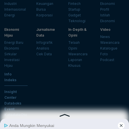
Industri
Keuangan
Fintech
Ekonomi
Internasional
Bursa
Startup
Profil
Energi
Korporasi
Gadget
Istilah
Teknologi
Ekonomi
Ekonomi
Jurnalisme
In-Depth &
Video
Hijau
Data
Opini
News
Energi Baru
Infografik
Telaah
Wawancara
Ekonomi
Analisis
Opini
Katalogue
Sirkular
Cek Data
Wawancara
Foto
Investasi
Laporan
Podcast
Hijau
Khusus
Info
Indeks
Insight
Center
Databoks
Event
KatadataOto