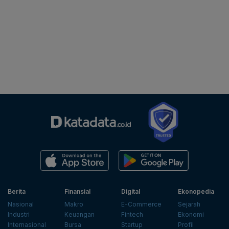
Berita
Finansial
Digital
Ekonopedia
Nasional
Makro
E-Commerce
Sejarah
Industri
Keuangan
Fintech
Ekonomi
Internasional
Bursa
Startup
Profil