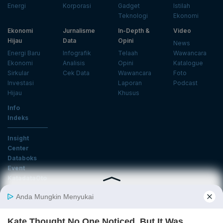
Energi
Korporasi
Gadget
Istilah
Teknologi
Ekonomi
Ekonomi
Jurnalisme
In-Depth &
Video
Hijau
Data
Opini
News
Energi Baru
Infografik
Telaah
Wawancara
Ekonomi
Analisis
Opini
Katalogue
Sirkular
Cek Data
Wawancara
Foto
Investasi
Laporan
Podcast
Hijau
Khusus
Info
Indeks
Insight
Center
Databoks
Event
KatadataOto
Langganan Newsletter
Email