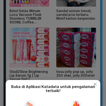
Botol Gelas Minum
Sandal unisex trendi,
Lucu Vacuum Flask
sandal pria terbaru.
Stainless TUMBLER
Motif kartun berpendar.
900ML Coffee...
Glad2Glow Brightening
tissu jolly pop up, jolly
Lip Serum 7g | Lip
250 shet, jolly 200shet
Serum 3in1 |
×
Melembapkan,...
Buka di Aplikasi Katadata untuk pengalaman
terbaik!