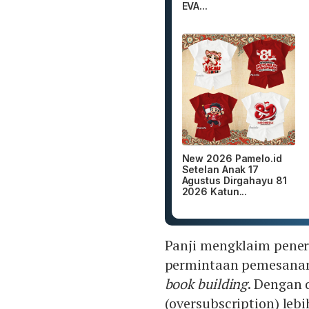
EVA...
New 2026 Pamelo.id
Setelan Anak 17
Agustus Dirgahayu 81
2026 Katun...
Panji mengklaim pene
permintaan pemesanan l
book building
. Dengan 
(oversubscription) lebi