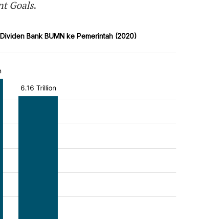
nt Goals
.