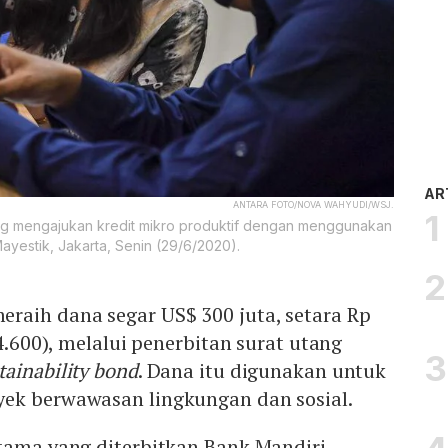
AR
ANTARA FOTO/NOVA WAHYUDI/WSJ.
g mengajukan kredit mikro produktif dengan menggunakan
Mayestik, Jakarta, Senin (29/6/2020).
eraih dana segar US$ 300 juta, setara Rp
14.600), melalui penerbitan surat utang
tainability bond
. Dana itu digunakan untuk
ek berwawasan lingkungan dan sosial.
tama yang diterbitkan Bank Mandiri