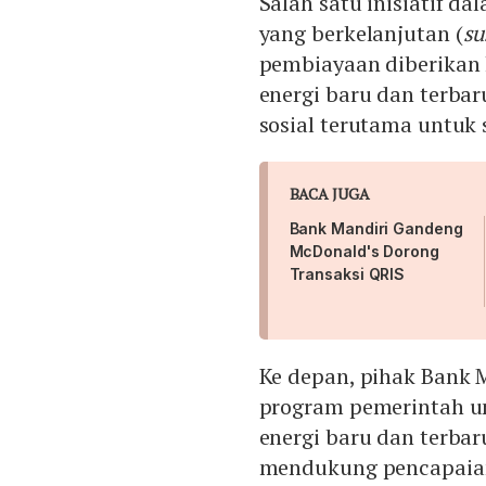
Salah satu inisiatif da
yang berkelanjutan (
su
pembiayaan diberikan k
energi baru dan terba
sosial terutama untu
BACA JUGA
Bank Mandiri Gandeng
McDonald's Dorong
Transaksi QRIS
Ke depan, pihak Bank 
program pemerintah u
energi baru dan terbar
mendukung pencapaian