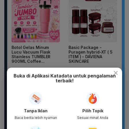
Botol Gelas Minum
Basic Package -
Lucu Vacuum Flask
Puragen hybrid-XT ( 5
Stainless TUMBLER
ITEM ) - DAVIENA
900ML Coffee...
SKINCARE
×
Buka di Aplikasi Katadata untuk pengalaman
terbaik!
Tanpa Iklan
Pilih Topik
Baca berita lebih nyaman
Sesuai minat Anda
Sandal unisex trendi,
New 2026 Pamelo.id
sandal pria terbaru.
Setelan Anak 17