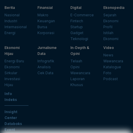
Berita
Finansial
Digital
Ekonopedia
Nasional
Makro
E-Commerce
Sejarah
Industri
Keuangan
Fintech
Ekonomi
Internasional
Bursa
Startup
Profil
Energi
Korporasi
Gadget
Istilah
Teknologi
Ekonomi
Ekonomi
Jurnalisme
In-Depth &
Video
Hijau
Data
Opini
News
Energi Baru
Infografik
Telaah
Wawancara
Ekonomi
Analisis
Opini
Katalogue
Sirkular
Cek Data
Wawancara
Foto
Investasi
Laporan
Podcast
Hijau
Khusus
Info
Indeks
Insight
Center
Databoks
Event