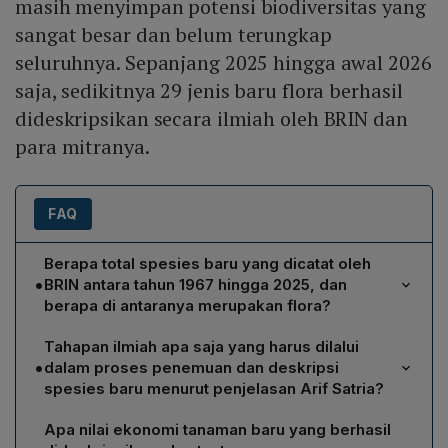
masih menyimpan potensi biodiversitas yang
sangat besar dan belum terungkap
seluruhnya. Sepanjang 2025 hingga awal 2026
saja, sedikitnya 29 jenis baru flora berhasil
dideskripsikan secara ilmiah oleh BRIN dan
para mitranya.
FAQ
Berapa total spesies baru yang dicatat oleh
•
BRIN antara tahun 1967 hingga 2025, dan
berapa di antaranya merupakan flora?
BRIN mencatat penemuan total 1.538 spesies baru
Tahapan ilmiah apa saja yang harus dilalui
dalam periode 1967‑2025. Dari jumlah tersebut, 712
•
dalam proses penemuan dan deskripsi
spesies merupakan flora atau tumbuhan, meliputi
spesies baru menurut penjelasan Arif Satria?
kelompok seperti rafflesia, begonia, homalomena,
Prosesnya dimulai dengan ekspedisi ke hutan atau
rhododendron, nepenthes, hingga orchidaceae.
Apa nilai ekonomi tanaman baru yang berhasil
wilayah terpencil, kemudian pengumpulan spesimen,