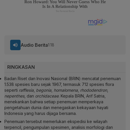
Audio Berita
1:18
RINGKASAN
Badan Riset dan Inovasi Nasional (BRIN) mencatat penemuan
1.538 spesies baru sejak 1967, termasuk 712 spesies flora
seperti
rafflesia
,
begonia
,
homalomena
,
rhododendron
,
nepenthes
, dan
orchidaceae
. Kepala BRIN, Arif Satria,
menekankan bahwa setiap penemuan memperkaya
pengetahuan dunia dan menegaskan kekayaan hayati
Indonesia yang harus dijaga bersama.
Penemuan tersebut memerlukan ekspedisi ke wilayah
terpencil, pengumpulan spesimen, analisis morfologi dan