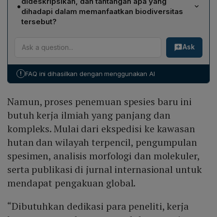
dideskripsikan, dan tantangan apa yang
•
dilanjutkan dengan analisis morfologi dan molekuler,
dihadapi dalam memanfaatkan biodiversitas
serta penyusunan manuskrip untuk publikasi di jurnal
tersebut?
internasional. Semua langkah ini memerlukan kerja
Beberapa tanaman hias, paludarium, atau yang dipakai
lapangan yang berat, dedikasi peneliti, dan dukungan
Ask
dalam aquascape sudah laku keras di pasar
riset berkelanjutan untuk memperoleh pengakuan
internasional, contohnya pot kecil dapat dijual sekitar
global.
US$20 (sekitar Rp 357 ribu). Namun, pemanfaatan
!
FAQ ini dihasilkan dengan menggunakan AI
ekonomi harus seimbang dengan konservasi habitat,
karena eksploitasi lahan, perubahan iklim, dan
Namun, proses penemuan spesies baru ini
perusakan habitat dapat menghilangkan spesies
sebelum penelitian selesai.
butuh kerja ilmiah yang panjang dan
kompleks. Mulai dari ekspedisi ke kawasan
hutan dan wilayah terpencil, pengumpulan
spesimen, analisis morfologi dan molekuler,
serta publikasi di jurnal internasional untuk
mendapat pengakuan global.
“Dibutuhkan dedikasi para peneliti, kerja