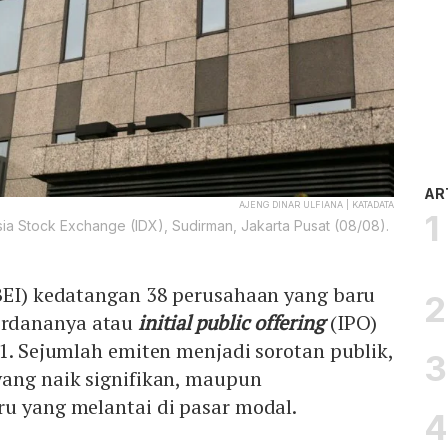
AR
AJENG DINAR ULFIANA | KATADATA
ia Stock Exchange (IDX), Sudirman, Jakarta Pusat (08/08).
(BEI) kedatangan 38 perusahaan yang baru
rdananya atau
initial public offering
(IPO)
21. Sejumlah emiten menjadi sorotan publik,
yang naik signifikan, maupun
ru yang melantai di pasar modal.