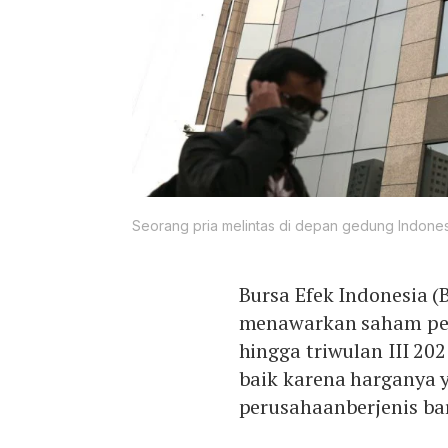
Seorang pria melintas di depan gedung Indones
Bursa Efek Indonesia 
menawarkan saham pe
hingga triwulan III 20
baik karena harganya 
perusahaanberjenis ba