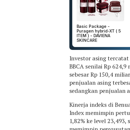
Basic Package -
Puragen hybrid-XT ( 5
ITEM ) - DAVIENA
SKINCARE
Investor asing tercat
BBCA senilai Rp 624,9
sebesar Rp 150,4 mili
penjualan asing terbesa
sedangkan penjualan asi
Kinerja indeks di Benu
Index memimpin pertu
1,82% ke level 23,493
memimpin penyusutan s