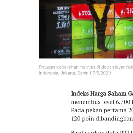
Petugas kebersihan melintas di depan layar In
Indonesia, Jakarta, Senin (17/5/2021).
Indeks Harga Saham 
menembus level 6.700 ke
Pada pekan pertama 20
120 poin dibandingka
Berdasarkan data RTI 