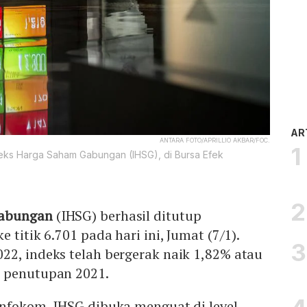
AR
ANTARA FOTO/APRILLIO AKBAR/FOC.
deks Harga Saham Gabungan (IHSG), di Bursa Efek
Gabungan
(IHSG) berhasil ditutup
 titik 6.701 pada hari ini, Jumat (7/1).
22, indeks telah bergerak naik 1,82% atau
n penutupan 2021.
Infokom, IHSG dibuka menguat di level