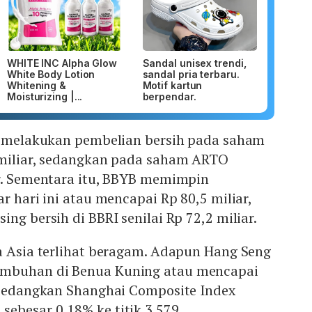
WHITE INC Alpha Glow
Sandal unisex trendi,
White Body Lotion
sandal pria terbaru.
Whitening &
Motif kartun
Moisturizing |...
berpendar.
at melakukan pembelian bersih pada saham
 miliar, sedangkan pada saham ARTO
ar. Sementara itu, BBYB memimpin
r hari ini atau mencapai Rp 80,5 miliar,
ng bersih di BBRI senilai Rp 72,2 miliar.
a Asia terlihat beragam. Adapun Hang Seng
mbuhan di Benua Kuning atau mencapai
, sedangkan Shanghai Composite Index
ebesar 0,18% ke titik 3.579.