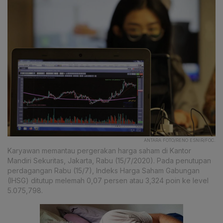
ANTARA FOTO/RENO ESNIR/FOC.
Karyawan memantau pergerakan harga saham di Kantor
Mandiri Sekuritas, Jakarta, Rabu (15/7/2020). Pada penutupan
perdagangan Rabu (15/7), Indeks Harga Saham Gabungan
(IHSG) ditutup melemah 0,07 persen atau 3,324 poin ke level
5.075,798.