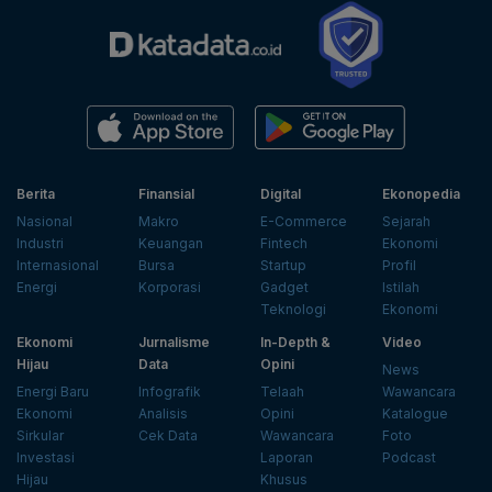
Berita
Finansial
Digital
Ekonopedia
Nasional
Makro
E-Commerce
Sejarah
Industri
Keuangan
Fintech
Ekonomi
Internasional
Bursa
Startup
Profil
Energi
Korporasi
Gadget
Istilah
Teknologi
Ekonomi
Ekonomi
Jurnalisme
In-Depth &
Video
Hijau
Data
Opini
News
Energi Baru
Infografik
Telaah
Wawancara
Ekonomi
Analisis
Opini
Katalogue
Sirkular
Cek Data
Wawancara
Foto
Investasi
Laporan
Podcast
Hijau
Khusus