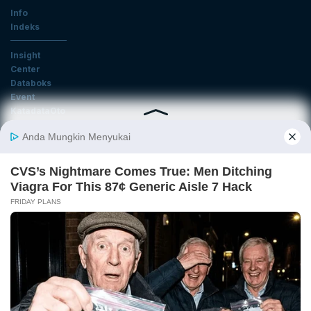
Info
Indeks
Insight
Center
Databoks
Event
KatadataOto
Langganan Newsletter
Email
Daftar
Ikuti Kami
Tentang Katadata
Advertising
Karier
Pedoman Media Siber
Kebijakan Privasi
Disclaimer
Hubungi Kami
©2026 Katadata. Hak cipta dilindungi Undang-undang.