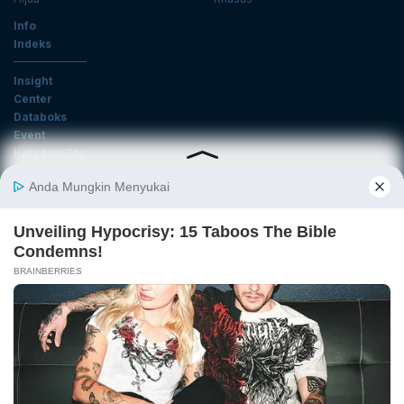
Info
Indeks
Insight
Center
Databoks
Event
KatadataOto
Langganan Newsletter
Email
Daftar
Ikuti Kami
Tentang Katadata
Advertising
Karier
Pedoman Media Siber
Kebijakan Privasi
Disclaimer
Hubungi Kami
©2026 Katadata. Hak cipta dilindungi Undang-undang.