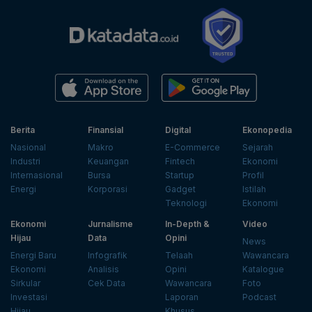
Berita
Finansial
Digital
Ekonopedia
Nasional
Makro
E-Commerce
Sejarah
Industri
Keuangan
Fintech
Ekonomi
Internasional
Bursa
Startup
Profil
Energi
Korporasi
Gadget
Istilah
Teknologi
Ekonomi
Ekonomi
Jurnalisme
In-Depth &
Video
Hijau
Data
Opini
News
Energi Baru
Infografik
Telaah
Wawancara
Ekonomi
Analisis
Opini
Katalogue
Sirkular
Cek Data
Wawancara
Foto
Investasi
Laporan
Podcast
Hijau
Khusus