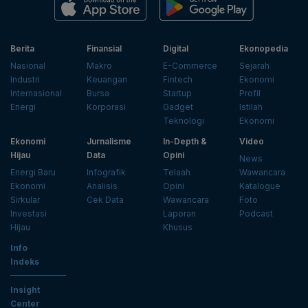
Berita
Finansial
Digital
Ekonopedia
Nasional
Makro
E-Commerce
Sejarah
Industri
Keuangan
Fintech
Ekonomi
Internasional
Bursa
Startup
Profil
Energi
Korporasi
Gadget
Istilah
Teknologi
Ekonomi
Ekonomi
Jurnalisme
In-Depth &
Video
Hijau
Data
Opini
News
Energi Baru
Infografik
Telaah
Wawancara
Ekonomi
Analisis
Opini
Katalogue
Sirkular
Cek Data
Wawancara
Foto
Investasi
Laporan
Podcast
Hijau
Khusus
Info
Indeks
Insight
Center