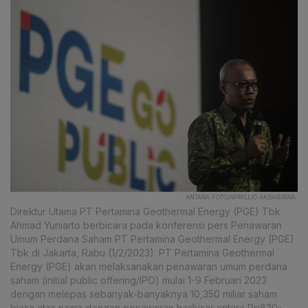
ANTARA FOTO/APRILLIO AKBAR/RWA.
Direktur Utama PT Pertamina Geothermal Energy (PGE) Tbk
Ahmad Yuniarto berbicara pada konferensi pers Penawaran
Umum Perdana Saham PT Pertamina Geothermal Energy (PGE)
Tbk di Jakarta, Rabu (1/2/2023). PT Pertamina Geothermal
Energy (PGE) akan melaksanakan penawaran umum perdana
saham (initial public offering/IPO) mulai 1-9 Februari 2023
dengan melepas sebanyak-banyaknya 10,350 miliar saham
biasa atas nama dengan penawaran berkisar antara Rp820-