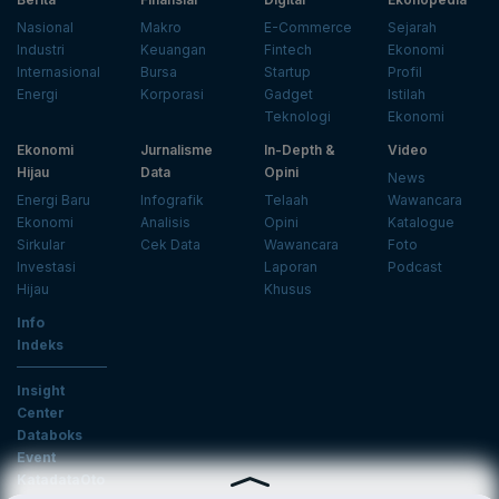
Nasional
Makro
E-Commerce
Sejarah
Industri
Keuangan
Fintech
Ekonomi
Internasional
Bursa
Startup
Profil
Energi
Korporasi
Gadget
Istilah
Teknologi
Ekonomi
Ekonomi
Jurnalisme
In-Depth &
Video
Hijau
Data
Opini
News
Energi Baru
Infografik
Telaah
Wawancara
Ekonomi
Analisis
Opini
Katalogue
Sirkular
Cek Data
Wawancara
Foto
Investasi
Laporan
Podcast
Hijau
Khusus
Info
Indeks
Insight
Center
Databoks
Event
KatadataOto