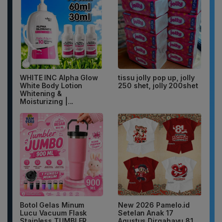
WHITE INC Alpha Glow
tissu jolly pop up, jolly
White Body Lotion
250 shet, jolly 200shet
Whitening &
Moisturizing |...
Botol Gelas Minum
New 2026 Pamelo.id
Lucu Vacuum Flask
Setelan Anak 17
Stainless TUMBLER
Agustus Dirgahayu 81