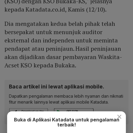
(KSO) dengan KSO Bukaka-KS," jelasnya
kepada Katadata.co.id, Kamis (12/10).
Dia mengatakan kedua belah pihak telah
bersepakat untuk menunjuk auditor
eksternal dan independen untuk meminta
pendapat atau peninjaun. Hasil peninjauan
akan dijadikan dasar pembayaran Waskita-
Acset KSO kepada Bukaka.
Baca artikel ini lewat aplikasi mobile.
Dapatkan pengalaman membaca lebih nyaman dan nikmati
fitur menarik lainnya lewat aplikasi mobile Katadata.
×
Buka di Aplikasi Katadata untuk pengalaman
terbaik!