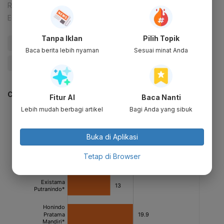
Reporter:
Patricia Yashinta Desy Abigail
Editor:
Syahrizal Sidik
Tanpa Iklan
Pilih Topik
#Waskita
#Gugatan
#PKPU
#Bukaka
Baca berita lebih nyaman
Sesuai minat Anda
#Emiten:BUKK
#Give Me Perspective
CEK JUGA DATA INI
Fitur AI
Baca Nanti
Lebih mudah berbagi artikel
Bagi Anda yang sibuk
Buka di Aplikasi
Tetap di Browser