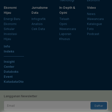
Teknologi
Ekonomi
Ekonomi
Jurnalisme
In-Depth &
Video
Hijau
Data
Opini
News
Energi Baru
Infografik
Telaah
Wawancara
Ekonomi
Analisis
Opini
Katalogue
Sirkular
Cek Data
Wawancara
Foto
Investasi
Laporan
Podcast
Hijau
Khusus
Info
Indeks
Insight
Center
Databoks
Event
KatadataOto
Langganan Newsletter
Email
Daftar