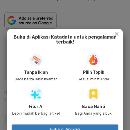
×
Buka di Aplikasi Katadata untuk pengalaman
terbaik!
Baca artikel ini lewat aplikasi mobile.
Dapatkan pengalaman membaca lebih nyaman dan nikmati
fitur menarik lainnya lewat aplikasi mobile Katadata.
Tanpa Iklan
Pilih Topik
Baca berita lebih nyaman
Sesuai minat Anda
Reporter:
Zahwa Madjid
Editor:
Lona Olavia
Fitur AI
Baca Nanti
Lebih mudah berbagi artikel
Bagi Anda yang sibuk
#Waskita Karya
#PKPU
#Gugatan
#Update Me
Buka di Aplikasi