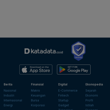
Berita
Finansial
Digital
Ekonopedia
Nasional
Makro
E-Commerce
Sejarah
Industri
Keuangan
Fintech
Ekonomi
Internasional
Bursa
Startup
Profil
Energi
Korporasi
Gadget
Istilah