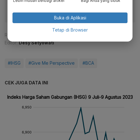
Lebih mudah berbagi artikel
Bagi Anda yang sibuk
Buka di Aplikasi
Tetap di Browser
Reporter:
Patricia Yashinta Desy Abigail
Editor:
Desy Setyowati
#IHSG
#Give Me Perspective
#BCA
CEK JUGA DATA INI