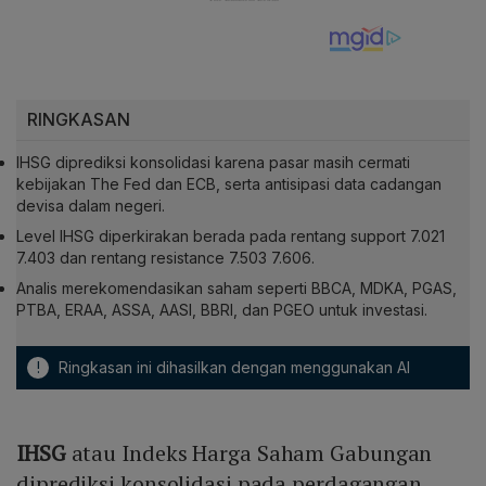
RINGKASAN
IHSG diprediksi konsolidasi karena pasar masih cermati
kebijakan The Fed dan ECB, serta antisipasi data cadangan
devisa dalam negeri.
Level IHSG diperkirakan berada pada rentang support 7.021
7.403 dan rentang resistance 7.503 7.606.
Analis merekomendasikan saham seperti BBCA, MDKA, PGAS,
PTBA, ERAA, ASSA, AASI, BBRI, dan PGEO untuk investasi.
!
Ringkasan ini dihasilkan dengan menggunakan AI
IHSG
atau Indeks Harga Saham Gabungan
diprediksi konsolidasi pada perdagangan