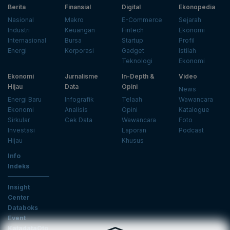
Berita
Finansial
Digital
Ekonopedia
Nasional
Makro
E-Commerce
Sejarah
Industri
Keuangan
Fintech
Ekonomi
Internasional
Bursa
Startup
Profil
Energi
Korporasi
Gadget
Istilah
Teknologi
Ekonomi
Ekonomi
Jurnalisme
In-Depth &
Video
Hijau
Data
Opini
News
Energi Baru
Infografik
Telaah
Wawancara
Ekonomi
Analisis
Opini
Katalogue
Sirkular
Cek Data
Wawancara
Foto
Investasi
Laporan
Podcast
Hijau
Khusus
Info
Indeks
Insight
Center
Databoks
Event
KatadataOto