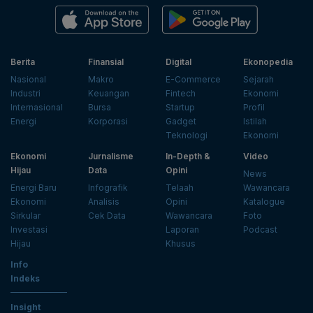
Berita
Finansial
Digital
Ekonopedia
Nasional
Makro
E-Commerce
Sejarah
Industri
Keuangan
Fintech
Ekonomi
Internasional
Bursa
Startup
Profil
Energi
Korporasi
Gadget
Istilah
Teknologi
Ekonomi
Ekonomi
Jurnalisme
In-Depth &
Video
Hijau
Data
Opini
News
Energi Baru
Infografik
Telaah
Wawancara
Ekonomi
Analisis
Opini
Katalogue
Sirkular
Cek Data
Wawancara
Foto
Investasi
Laporan
Podcast
Hijau
Khusus
Info
Indeks
Insight