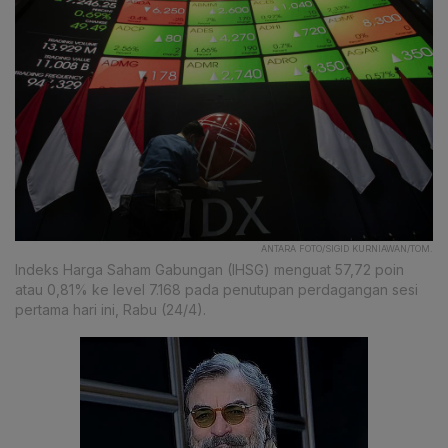
ANTARA FOTO/SIGID KURNIAWAN/TOM.
Indeks Harga Saham Gabungan (IHSG) menguat 57,72 poin
atau 0,81% ke level 7.168 pada penutupan perdagangan sesi
pertama hari ini, Rabu (24/4).