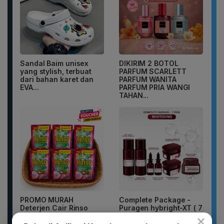
Sandal Baim unisex
DIKIRIM 2 BOTOL
yang stylish, terbuat
PARFUM SCARLETT
dari bahan karet dan
PARFUM WANITA
EVA...
PARFUM PRIA WANGI
TAHAN...
PROMO MURAH
Complete Package -
Deterjen Cair Rinso
Puragen hybright-XT ( 7
×
52pcs Murah Rinso
ITEM ) - DAVIENA
Cair Aman untuk...
SKINCARE