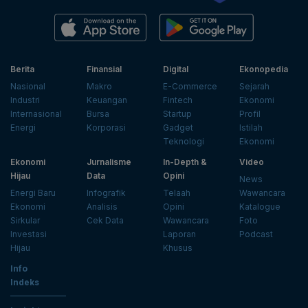
Berita
Finansial
Digital
Ekonopedia
Nasional
Makro
E-Commerce
Sejarah
Industri
Keuangan
Fintech
Ekonomi
Internasional
Bursa
Startup
Profil
Energi
Korporasi
Gadget
Istilah
Teknologi
Ekonomi
Ekonomi
Jurnalisme
In-Depth &
Video
Hijau
Data
Opini
News
Energi Baru
Infografik
Telaah
Wawancara
Ekonomi
Analisis
Opini
Katalogue
Sirkular
Cek Data
Wawancara
Foto
Investasi
Laporan
Podcast
Hijau
Khusus
Info
Indeks