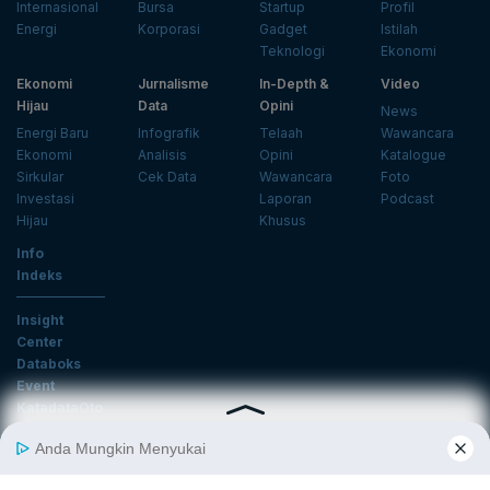
Internasional
Bursa
Startup
Profil
Energi
Korporasi
Gadget
Istilah
Teknologi
Ekonomi
Ekonomi
Jurnalisme
In-Depth &
Video
Hijau
Data
Opini
News
Energi Baru
Infografik
Telaah
Wawancara
Ekonomi
Analisis
Opini
Katalogue
Sirkular
Cek Data
Wawancara
Foto
Investasi
Laporan
Podcast
Hijau
Khusus
Info
Indeks
Insight
Center
Databoks
Event
KatadataOto
Langganan Newsletter