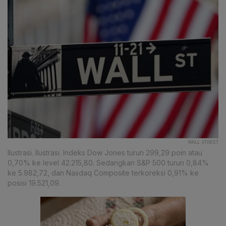
WALL STREET
Ilustrasi. Ilustrasi. Indeks Dow Jones turun 299,29 poin atau
0,70% ke level 42.215,80. Sedangkan S&P 500 turun 0,84%
ke 5.982,72, dan Nasdaq Composite terkoreksi 0,91% ke
posisi 19.521,09.