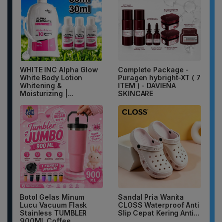
WHITE INC Alpha Glow
Complete Package -
White Body Lotion
Puragen hybright-XT ( 7
Whitening &
ITEM ) - DAVIENA
Moisturizing |...
SKINCARE
Botol Gelas Minum
Sandal Pria Wanita
Lucu Vacuum Flask
CLOSS Waterproof Anti
Stainless TUMBLER
Slip Cepat Kering Anti...
900ML Coffee...