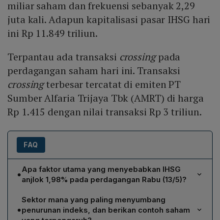
miliar saham dan frekuensi sebanyak 2,29
juta kali. Adapun kapitalisasi pasar IHSG hari
ini Rp 11.849 triliun.
Terpantau ada transaksi
crossing
pada
perdagangan saham hari ini. Transaksi
crossing
terbesar tercatat di emiten PT
Sumber Alfaria Trijaya Tbk (AMRT) di harga
Rp 1.415 dengan nilai transaksi Rp 3 triliun.
FAQ
Apa faktor utama yang menyebabkan IHSG
•
anjlok 1,98% pada perdagangan Rabu (13/5)?
IHSG turun karena 416 saham mengalami koreksi,
Sektor mana yang paling menyumbang
sembilan sektor berada di zona merah, dan sektor
•
penurunan indeks, dan berikan contoh saham
bahan baku mencatat penurunan terbesar sebesar