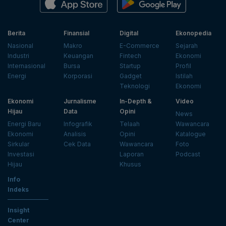
Berita
Finansial
Digital
Ekonopedia
Nasional
Makro
E-Commerce
Sejarah
Industri
Keuangan
Fintech
Ekonomi
Internasional
Bursa
Startup
Profil
Energi
Korporasi
Gadget
Istilah
Teknologi
Ekonomi
Ekonomi
Jurnalisme
In-Depth &
Video
Hijau
Data
Opini
News
Energi Baru
Infografik
Telaah
Wawancara
Ekonomi
Analisis
Opini
Katalogue
Sirkular
Cek Data
Wawancara
Foto
Investasi
Laporan
Podcast
Hijau
Khusus
Info
Indeks
Insight
Center