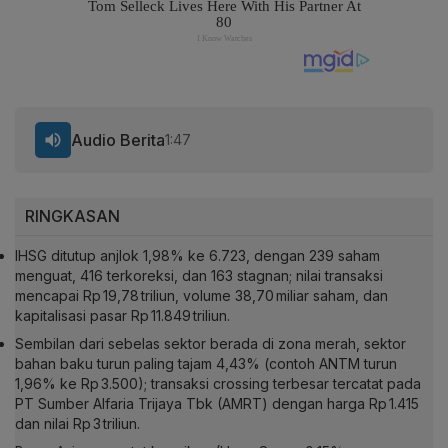
Audio Berita
1:47
RINGKASAN
IHSG ditutup anjlok 1,98% ke 6.723, dengan 239 saham
menguat, 416 terkoreksi, dan 163 stagnan; nilai transaksi
mencapai Rp 19,78 triliun, volume 38,70 miliar saham, dan
kapitalisasi pasar Rp 11.849 triliun.
Sembilan dari sebelas sektor berada di zona merah, sektor
bahan baku turun paling tajam 4,43% (contoh ANTM turun
1,96% ke Rp 3.500); transaksi
crossing
terbesar tercatat pada
PT Sumber Alfaria Trijaya Tbk (AMRT) dengan harga Rp 1.415
dan nilai Rp 3 triliun.