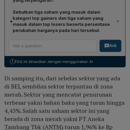
yang terpengaruh?
4,43%. Selain itu, aktivitas crossing pada saham seperti
Sektor bahan baku menjadi penyumbang utama, turun
PT Sumber Alfaria Trijaya Tbk (AMRT) dengan nilai
Sebutkan tiga saham yang masuk dalam
4,43%. Contoh saham di sektor tersebut yang berada
transaksi Rp 3 triliun turut menurunkan likuiditas pasar,
kategori top gainers dan tiga saham yang
•
di zona merah adalah PT Aneka Tambang Tbk
memperparah penurunan indeks.
masuk dalam top losers beserta persentase
(ANTM), yang mengalami penurunan 1,96% menjadi Rp
perubahan harganya pada hari tersebut.
3.500 per lembar.
Top gainers: PT Bakrie & Brothers Tbk (BNBR) naik
Ask
12,18% ke Rp 175; PT Astrindo Nusantara Infrastruktur
Tbk (BIPI) naik 11,11% ke Rp 220; PT RMK Energy Tbk
(RMKE) naik 2,80% ke Rp 3.300. Top losers: PT
!
FAQ ini dihasilkan dengan menggunakan AI
Chandra Asri Pacific Tbk (TPIA) turun 14,85% ke Rp
4.300; PT Barito Renewables Energy Tbk (BREN) turun
Di samping itu, dari sebelas sektor yang ada
11,36% ke Rp 3.200; PT Dian Swastika Sentosa Tbk
(DSSA) turun 11,16% ke Rp 1.035.
di BEI, sembilan sektor terpantau di zona
merah. Sektor yang mencatat penurunan
terbesar yakni bahan baku yang turun hingga
4,43%. Salah satu saham sektor ini yang
berada di zona merah yakni PT Aneka
Tambang Tbk (ANTM) turun 1,96% ke Rp