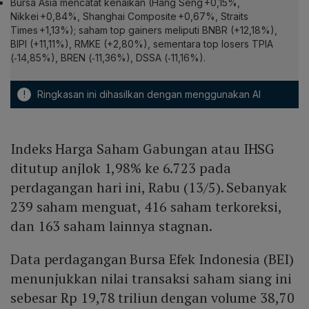
Bursa Asia mencatat kenaikan (Hang Seng +0,15%,
Nikkei +0,84%, Shanghai Composite +0,67%, Straits
Times +1,13%); saham
top gainers
meliputi BNBR (+12,18%),
BIPI (+11,11%), RMKE (+2,80%), sementara
top losers
TPIA
(‑14,85%), BREN (‑11,36%), DSSA (‑11,16%).
!
Ringkasan ini dihasilkan dengan menggunakan AI
Indeks Harga Saham Gabungan atau IHSG
ditutup anjlok 1,98% ke 6.723 pada
perdagangan hari ini, Rabu (13/5). Sebanyak
239 saham menguat, 416 saham terkoreksi,
dan 163 saham lainnya stagnan.
Data perdagangan Bursa Efek Indonesia (BEI)
menunjukkan nilai transaksi saham siang ini
sebesar Rp 19,78 triliun dengan volume 38,70