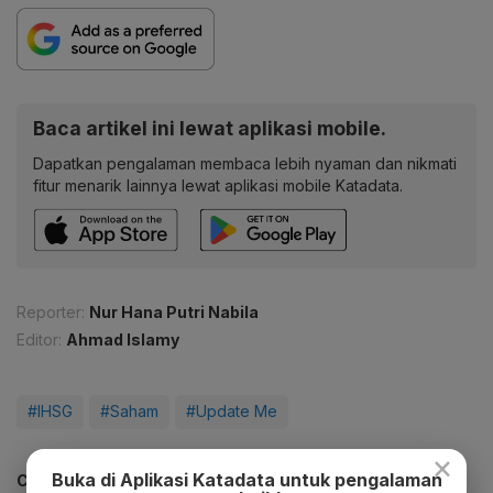
Baca artikel ini lewat aplikasi mobile.
Dapatkan pengalaman membaca lebih nyaman dan nikmati
fitur menarik lainnya lewat aplikasi mobile Katadata.
Reporter:
Nur Hana Putri Nabila
Editor:
Ahmad Islamy
#IHSG
#Saham
#Update Me
×
Buka di Aplikasi Katadata untuk pengalaman
CEK JUGA DATA INI