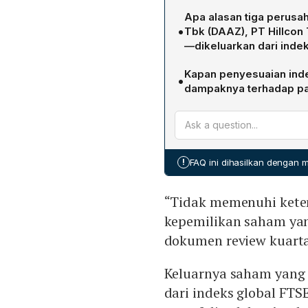
FTSE Russell menilai struk
Apa alasan tiga perusa
kelompok pemegang saham 
•
Tbk (DAAZ), PT Hillcon 
concentration (HSC). Kare
—dikeluarkan dari inde
tidak dapat dipertahankan
DAAZ dihapus karena tidak
Kapan penyesuaian inde
•
saham yang beredar publi
dampaknya terhadap p
masuk dalam surveillance
Penyesuaian indeks akan e
aktivitas perdagangan tid
perdagangan 19 Juni. Peru
indeks micro cap.
institusi dan fund manag
termasuk dana pasif berba
!
FAQ ini dihasilkan dengan
saham-saham yang tergolo
“Tidak memenuhi keten
kepemilikan saham yang
dokumen review kuarta
Keluarnya saham yang 
dari indeks global FT