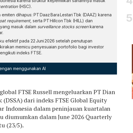
Indonesia karena struktur kepemilikan sahamnya masuk
entration
(HSC).
ga emiten dihapus: PT Daaz Bara Lestari Tbk (DAAZ) karena
oat requirement
, serta PT Hillcon Tbk (HILL) dan
) yang masuk dalam
surveillance stocks screen
karena
r.
u efektif pada 22 Juni 2026 setelah penutupan
kirakan memicu penyesuaian portofolio bagi investor
mengikuti indeks FTSE.
 dengan menggunakan AI
lobal FTSE Russell mengeluarkan PT Dian
 (DSSA) dari indeks FTSE Global Equity
sar Indonesia dalam peninjauan kuartalan
itu diumumkan dalam June 2026 Quarterly
tu (23/5).