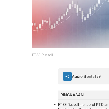
FTSE Russell
Audio Berita
1:29
RINGKASAN
FTSE Russell mencoret PT Dian 