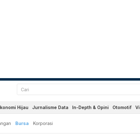
konomi Hijau
Jurnalisme Data
In-Depth & Opini
Otomotif
V
angan
Bursa
Korporasi