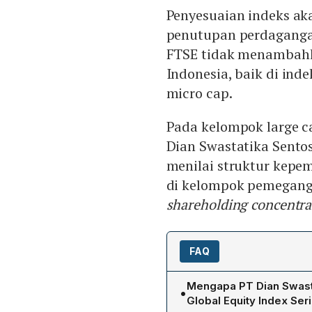
Penyesuaian indeks aka
penutupan perdagang
FTSE tidak menambahk
Indonesia, baik di ind
micro cap.
Pada kelompok large c
Dian Swastatika Sentos
menilai struktur kepem
di kelompok pemegang
shareholding concentra
FAQ
Mengapa PT Dian Swasta
•
Global Equity Index Ser