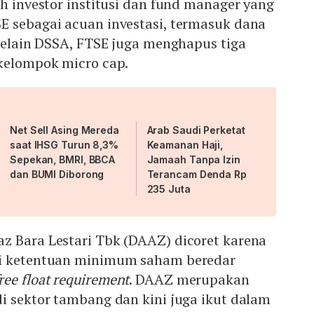
ah investor institusi dan fund manager yang
E sebagai acuan investasi, termasuk dana
 Selain DSSA, FTSE juga menghapus tiga
 kelompok micro cap.
Net Sell Asing Mereda
Arab Saudi Perketat
saat IHSG Turun 8,3%
Keamanan Haji,
Sepekan, BMRI, BBCA
Jamaah Tanpa Izin
dan BUMI Diborong
Terancam Denda Rp
235 Juta
z Bara Lestari Tbk (DAAZ) dicoret karena
hi ketentuan minimum saham beredar
ee float requirement
. DAAZ merupakan
i sektor tambang dan kini juga ikut dalam