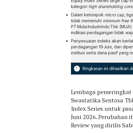
Equity Index Series large cap 
kategori
high shareholding conc
Dalam kelompok
micro cap
, ti
tidak memenuhi
minimum free fl
PT Mulia Industrindo Tbk (MLIA
indikasi perdagangan tidak waja
Penyesuaian indeks akan berlak
perdagangan 19 Juni, dan diper
institusi serta dana pasif yang 
!
Ringkasan ini dihasilkan
Lembaga pemeringkat g
Swastatika Sentosa Tbk
Index Series untuk pa
Juni 2026. Perubahan 
Review yang dirilis Sab