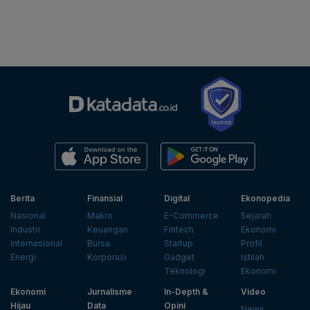
Berita
Finansial
Digital
Ekonopedia
Nasional
Makro
E-Commerce
Sejarah
Industri
Keuangan
Fintech
Ekonomi
Internasional
Bursa
Startup
Profil
Energi
Korporasi
Gadget
Istilah
Teknologi
Ekonomi
Ekonomi
Jurnalisme
In-Depth &
Video
Hijau
Data
Opini
News