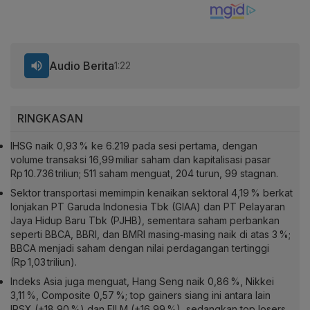
Audio Berita
1:22
RINGKASAN
IHSG naik 0,93 % ke 6.219 pada sesi pertama, dengan
volume transaksi 16,99 miliar saham dan kapitalisasi pasar
Rp 10.736 triliun; 511 saham menguat, 204 turun, 99 stagnan.
Sektor transportasi memimpin kenaikan sektoral 4,19 % berkat
lonjakan PT Garuda Indonesia Tbk (GIAA) dan PT Pelayaran
Jaya Hidup Baru Tbk (PJHB), sementara saham perbankan
seperti BBCA, BBRI, dan BMRI masing‑masing naik di atas 3 %;
BBCA menjadi saham dengan nilai perdagangan tertinggi
(Rp 1,03 triliun).
Indeks Asia juga menguat, Hang Seng naik 0,86 %, Nikkei
3,11 %, Composite 0,57 %; top gainers siang ini antara lain
IRSX (+18,90 %) dan FILM (+16,99 %), sedangkan top losers