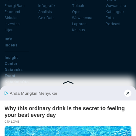
Energi Baru
Infografik
Telaah
Wawancara
Ekonomi
Analisis
Opini
Katalogue
Sirkular
Cek Data
Wawancara
Foto
Investasi
Laporan
Podcast
Hijau
Khusus
Info
Indeks
Insight
Center
Databoks
Event
KatadataOto
Langganan Newsletter
Email
Daftar
Ikuti Kami