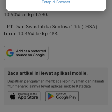
Tetap di Browser
- PT Chandra Asri Pacific Tbk (TPIA) turun
10,50% ke Rp 1.790.
- PT Dian Swastatika Sentosa Tbk (DSSA)
turun 10,46% ke Rp 488.
Baca artikel ini lewat aplikasi mobile.
Dapatkan pengalaman membaca lebih nyaman dan nikmati
fitur menarik lainnya lewat aplikasi mobile Katadata.