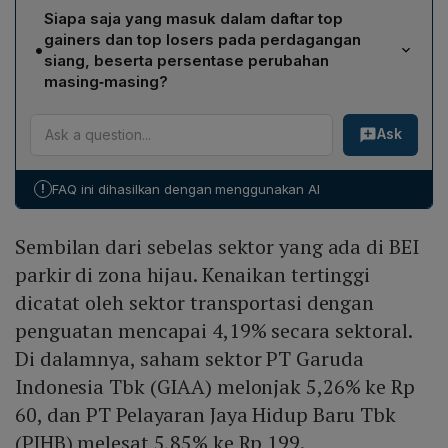
Sektor transportasi mencatat kenaikan tertinggi dengan
Siapa saja yang masuk dalam daftar top
penguatan 4,19% secara sektoral. Saham utama yang
gainers dan top losers pada perdagangan
•
mendorong kenaikan tersebut adalah PT Garuda
siang, beserta persentase perubahan
Indonesia Tbk (GIAA) naik 5,26% ke Rp 60 dan PT
masing‑masing?
Pelayaran Jaya Hidup Baru Tbk (PJHB) melesat 5,85%
Top gainers: PT Folago Global Nusantara Tbk (IRSX)
ke Rp 199.
Ask
naik 18,90% ke Rp 390; PT MD Entertainment Tbk
(FILM) naik 16,99% ke Rp 2.410; PT Widodo Makmur
Perkasa Tbk (WMPP) naik 10% ke Rp 33. Top losers:
!
FAQ ini dihasilkan dengan menggunakan AI
PT Daaz Bara Lestari Tbk (DAAZ) turun 14,12% ke
Rp 1.460; PT Chandra Asri Pacific Tbk (TPIA) turun
Sembilan dari sebelas sektor yang ada di BEI
10,50% ke Rp 1.790; PT Dian Swastatika Sentosa Tbk
(DSSA) turun 10,46% ke Rp 488.
parkir di zona hijau. Kenaikan tertinggi
dicatat oleh sektor transportasi dengan
penguatan mencapai 4,19% secara sektoral.
Di dalamnya, saham sektor PT Garuda
Indonesia Tbk (GIAA) melonjak 5,26% ke Rp
60, dan PT Pelayaran Jaya Hidup Baru Tbk
(PJHB) melesat 5,85% ke Rp 199.