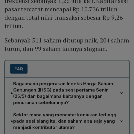
frekuensi sebanyak 1,26 juta kali. Kapitalisasi
pasar tercatat mencapai Rp 10.736 triliun
dengan total nilai transaksi sebesar Rp 9,26
triliun.
Sebanyak 511 saham ditutup naik, 204 saham
turun, dan 99 saham lainnya stagnan.
FAQ
Bagaimana pergerakan Indeks Harga Saham
Gabungan (IHSG) pada sesi pertama Senin
•
(25/5) dan bagaimana kaitannya dengan
penurunan sebelumnya?
IHSG naik 0,93% atau 57,30 poin, mencapai level 6.219
Sektor mana yang mencatat kenaikan tertinggi
pada perdagangan sesi pertama Senin. Kenaikan ini
•
pada sesi siang itu, dan saham apa saja yang
melanjutkan pemulihan setelah anjlok tajam 8,35%
menjadi kontributor utama?
sepanjang pekan sebelumnya.