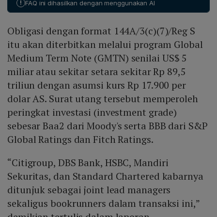
Indonesia secara langsung memengaruhi outlook DIM.
!
FAQ ini dihasilkan dengan menggunakan AI
dukungan tersebut dianggap hampir pasti, outlook DIM
ditetapkan stabil. Jika peringkat sovereign Indonesia
Obligasi dengan format 144A/3(c)(7)/Reg S
turun atau dukungan pemerintah melemah, S&P dapat
menurunkan rating DIM; sebaliknya, peningkatan
itu akan diterbitkan melalui program Global
peringkat Indonesia dapat mendorong kenaikan rating
Medium Term Note (GMTN) senilai US$ 5
DIM.
miliar atau sekitar setara sekitar Rp 89,5
triliun dengan asumsi kurs Rp 17.900 per
dolar AS. Surat utang tersebut memperoleh
peringkat investasi (investment grade)
sebesar Baa2 dari Moody's serta BBB dari S&P
Global Ratings dan Fitch Ratings.
“Citigroup, DBS Bank, HSBC, Mandiri
Sekuritas, dan Standard Chartered kabarnya
ditunjuk sebagai joint lead managers
sekaligus bookrunners dalam transaksi ini,”
demikian tertulis dalam laporan