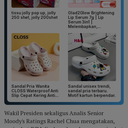
tissu jolly pop up, jolly
Glad2Glow Brightening
250 shet, jolly 200shet
Lip Serum 7g | Lip
Serum 3in1 |
Melembapkan,...
Sandal Pria Wanita
Sandal unisex trendi,
CLOSS Waterproof Anti
sandal pria terbaru.
Slip Cepat Kering Anti...
Motif kartun berpendar.
Wakil Presiden sekaligus Analis Senior
Moody's Ratings Rachel Chua mengatakan,