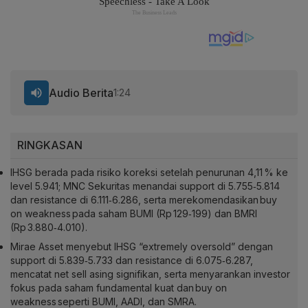
Audio Berita
1:24
RINGKASAN
IHSG berada pada risiko koreksi setelah penurunan 4,11 % ke
level 5.941; MNC Sekuritas menandai support di 5.755‑5.814
dan resistance di 6.111‑6.286, serta merekomendasikan buy
on weakness pada saham BUMI (Rp 129‑199) dan BMRI
(Rp 3.880‑4.010).
Mirae Asset menyebut IHSG “extremely oversold” dengan
support di 5.839‑5.733 dan resistance di 6.075‑6.287,
mencatat net sell asing signifikan, serta menyarankan investor
fokus pada saham fundamental kuat dan buy on
weakness seperti BUMI, AADI, dan SMRA.