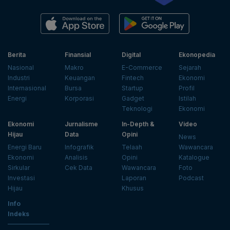
Berita
Finansial
Digital
Ekonopedia
Nasional
Makro
E-Commerce
Sejarah
Industri
Keuangan
Fintech
Ekonomi
Internasional
Bursa
Startup
Profil
Energi
Korporasi
Gadget
Istilah
Teknologi
Ekonomi
Ekonomi
Jurnalisme
In-Depth &
Video
Hijau
Data
Opini
News
Energi Baru
Infografik
Telaah
Wawancara
Ekonomi
Analisis
Opini
Katalogue
Sirkular
Cek Data
Wawancara
Foto
Investasi
Laporan
Podcast
Hijau
Khusus
Info
Indeks