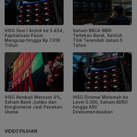
IHSG Sesi I Anjlok ke 5.434,
Saham BBCA-BBRI
Kapitalisasi Pasar
Tertekan Berat, Sentuh
Menguap hingga Rp 7.018
Titik Terendah dalam 5
Triliun
Tahun
IHSG Kembali Merosot 4%,
IHSG Diramal Melemah ke
Saham Bank Jumbo dan
Level 5.300, Saham ADRO
Konglomerat Jadi Penekan
hingga ASII
Utama
Direkomendasikan
VIDEO PILIHAN