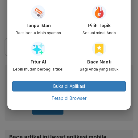
10,20% ke Rp 2.640.
PT Aneka Tambang Tbk (ANTM) turun
8% ke Rp 2.530.
Tanpa Iklan
Pilih Topik
Baca berita lebih nyaman
Sesuai minat Anda
Fitur AI
Baca Nanti
Lebih mudah berbagi artikel
Bagi Anda yang sibuk
Berita Katadata.co.id di WhatsApp
Anda
Buka di Aplikasi
Dapatkan akses cepat ke berita terkini dan data
berharga dari WhatsApp Channel Katadata.co.id
Tetap di Browser
Ikuti kami
Baca artikel ini lewat aplikasi mobile.