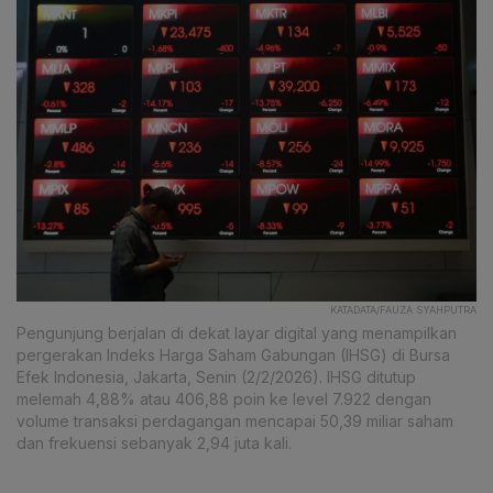
KATADATA/FAUZA SYAHPUTRA
Pengunjung berjalan di dekat layar digital yang menampilkan
pergerakan Indeks Harga Saham Gabungan (IHSG) di Bursa
Efek Indonesia, Jakarta, Senin (2/2/2026). IHSG ditutup
melemah 4,88% atau 406,88 poin ke level 7.922 dengan
volume transaksi perdagangan mencapai 50,39 miliar saham
dan frekuensi sebanyak 2,94 juta kali.