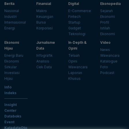
Berita
Finansial
Digital
Ekonopedia
Nasional
Makro
E-Commerce
Sejarah
Industri
Keuangan
Fintech
Ekonomi
Internasional
Bursa
Startup
Profil
Energi
Korporasi
Gadget
Istilah
Teknologi
Ekonomi
Ekonomi
Jurnalisme
In-Depth &
Video
Hijau
Data
Opini
News
Energi Baru
Infografik
Telaah
Wawancara
Ekonomi
Analisis
Opini
Katalogue
Sirkular
Cek Data
Wawancara
Foto
Investasi
Laporan
Podcast
Hijau
Khusus
Info
Indeks
Insight
Center
Databoks
Event
KatadataOto