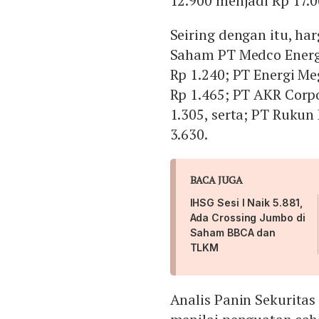
12.900 menjadi Rp 17.00
Seiring dengan itu, h
Saham PT Medco Energi
Rp 1.240; PT Energi M
Rp 1.465; PT AKR Corp
1.305, serta; PT Rukun
3.630.
BACA JUGA
IHSG Sesi I Naik 5.881,
Ada Crossing Jumbo di
Saham BBCA dan
TLKM
Analis Panin Sekurita