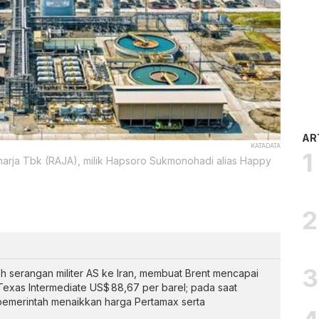
AR
KATADATA
harja Tbk (RAJA), milik Hapsoro Sukmonohadi alias Happy
ah serangan militer AS ke Iran, membuat Brent mencapai
exas Intermediate US$ 88,67 per barel; pada saat
emerintah menaikkan harga Pertamax serta