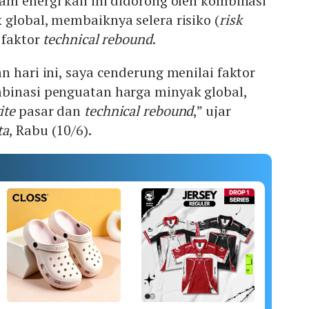
m energi kali ini didorong oleh kombinasi
global, membaiknya selera risiko (
risk
a faktor
technical rebound
.
n hari ini, saya cenderung menilai faktor
binasi penguatan harga minyak global,
ite
pasar dan
technical rebound
,” ujar
ta
, Rabu (10/6).