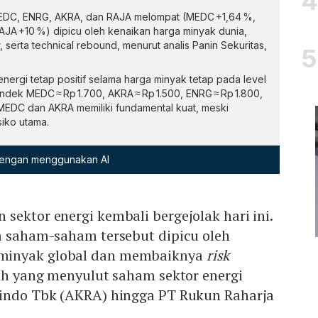
EDC, ENRG, AKRA, dan RAJA melompat (MEDC +1,64 %,
JA +10 %) dipicu oleh kenaikan harga minyak dunia,
 serta technical rebound, menurut analis Panin Sekuritas,
nergi tetap positif selama harga minyak tetap pada level
ndek MEDC ≈ Rp 1.700, AKRA ≈ Rp 1.500, ENRG ≈ Rp 1.800,
i MEDC dan AKRA memiliki fundamental kuat, meski
isiko utama.
 dengan menggunakan AI
sektor energi kembali bergejolak hari ini.
ya saham-saham tersebut dipicu oleh
minyak global dan membaiknya
risk
lah yang menyulut saham sektor energi
rindo Tbk (AKRA) hingga PT Rukun Raharja