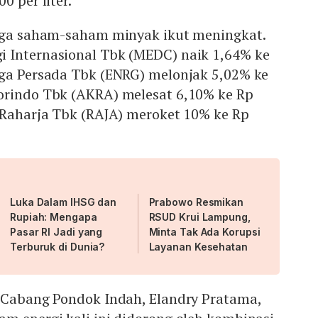
0 per liter.
arga saham-saham minyak ikut meningkat.
 Internasional Tbk (MEDC) naik 1,64% ke
ega Persada Tbk (ENRG) melonjak 5,02% ke
orindo Tbk (AKRA) melesat 6,10% ke Rp
 Raharja Tbk (RAJA) meroket 10% ke Rp
Luka Dalam IHSG dan
Prabowo Resmikan
Rupiah: Mengapa
RSUD Krui Lampung,
Pasar RI Jadi yang
Minta Tak Ada Korupsi
Terburuk di Dunia?
Layanan Kesehatan
s Cabang Pondok Indah, Elandry Pratama,