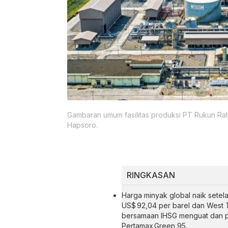
Gambaran umum fasilitas produksi PT Rukun Ra
Hapsoro.
RINGKASAN
Harga minyak global naik setel
US$ 92,04 per barel dan West T
bersamaan IHSG menguat dan p
Pertamax Green 95.