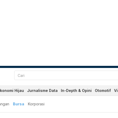
konomi Hijau
Jurnalisme Data
In-Depth & Opini
Otomotif
V
angan
Bursa
Korporasi