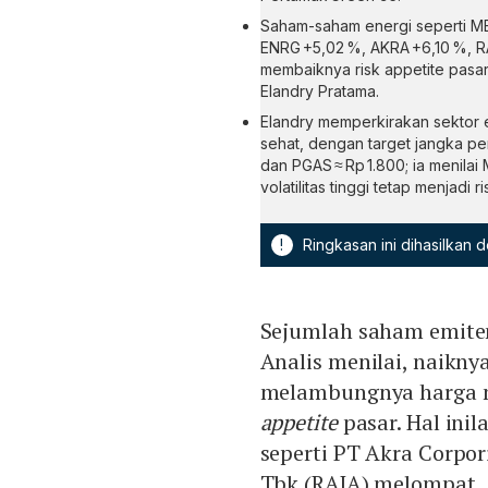
Saham-saham energi seperti M
ENRG +5,02 %, AKRA +6,10 %, RA
membaiknya risk appetite pasar,
Elandry Pratama.
Elandry memperkirakan sektor e
sehat, dengan target jangka pe
dan PGAS ≈ Rp 1.800; ia menila
volatilitas tinggi tetap menjadi r
!
Ringkasan ini dihasilkan
Sejumlah saham emiten 
Analis menilai, naikn
melambungnya harga 
appetite
pasar. Hal ini
seperti PT Akra Corpo
Tbk (RAJA) melompat.