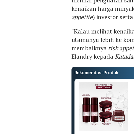
menilai penguatan saha
kenaikan harga minyak 
appetite
) investor sert
“Kalau melihat kenaika
utamanya lebih ke kom
membaiknya
risk appet
Elandry kepada
Katada
Rekomendasi Produk