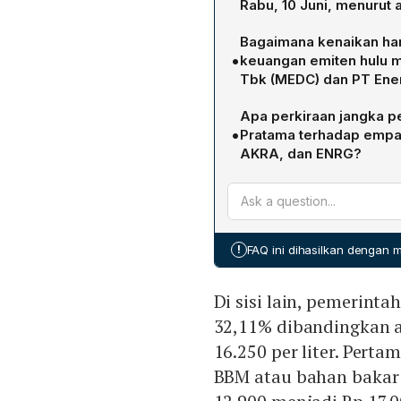
Rabu, 10 Juni, menurut 
Elandry Pratama menilai f
Bagaimana kenaikan ha
harga minyak global, memba
•
keuangan emiten hulu m
rebound pada grafik har
Tbk (MEDC) dan PT Ene
dunia lebih dominan diba
Kenaikan harga minyak Br
negeri, sehingga pergerak
Apa perkiraan jangka p
profitabilitas hulu migas 
komoditas internasional.
•
Pratama terhadap empat
yang lebih tinggi, sehing
AKRA, dan ENRG?
signifikan. Kondisi ini ju
Elandry memproyeksikan l
gilirannya dapat mendukun
ke Rp1.700, AKRA ke Rp1.50
terpapar volatilitas harga 
menjagokan MEDC dan AKRA
menarik bila volume penju
!
FAQ ini dihasilkan dengan
menawarkan potensi imbal 
Di sisi lain, pemerint
32,11% dibandingkan aw
16.250 per liter. Pert
BBM atau bahan bakar 