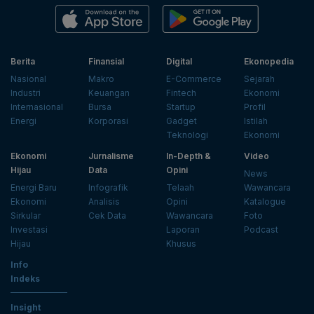
Berita
Finansial
Digital
Ekonopedia
Nasional
Makro
E-Commerce
Sejarah
Industri
Keuangan
Fintech
Ekonomi
Internasional
Bursa
Startup
Profil
Energi
Korporasi
Gadget
Istilah
Teknologi
Ekonomi
Ekonomi
Jurnalisme
In-Depth &
Video
Hijau
Data
Opini
News
Energi Baru
Infografik
Telaah
Wawancara
Ekonomi
Analisis
Opini
Katalogue
Sirkular
Cek Data
Wawancara
Foto
Investasi
Laporan
Podcast
Hijau
Khusus
Info
Indeks
Insight