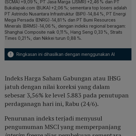
(SCMA) +9,09 %, PT Jasa Marga (JSMR) +2,46 % dan PT
Bukalapak.com (BUKA) +2,06 %; sementara top losers adalah
PT Astrindo Nusantara Infrastruktur (BIPI) ‑14,84 %, PT Energi
Mega Persada (ENRG) ‑14,81 % dan PT Bumi Resources
Minerals (BRMS) ‑14,06 %, dengan indeks regional beragam:
Shanghai Composite naik 0,11 %, Hang Seng 0,33 %, Straits
Times 0,21 %, dan Nikkei turun 0,88 %.
!
Ringkasan ini dihasilkan dengan menggunakan AI
Indeks Harga Saham Gabungan atau IHSG
jatuh dengan nilai koreksi yang dalam
sebesar 3,56% ke level 5.883 pada penutupan
perdaganagn hari ini, Rabu (24/6).
Penurunan indeks terjadi menyusul
pengumuman MSCI yang memperpanjang
interim freeze
alias pembekuan sementara