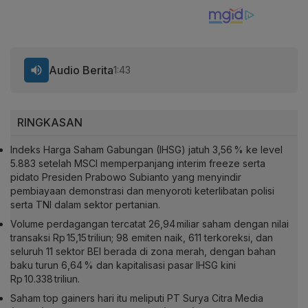
Audio Berita
1:43
RINGKASAN
Indeks Harga Saham Gabungan (IHSG) jatuh 3,56 % ke level
5.883 setelah MSCI memperpanjang interim freeze serta
pidato Presiden Prabowo Subianto yang menyindir
pembiayaan demonstrasi dan menyoroti keterlibatan polisi
serta TNI dalam sektor pertanian.
Volume perdagangan tercatat 26,94 miliar saham dengan nilai
transaksi Rp 15,15 triliun; 98 emiten naik, 611 terkoreksi, dan
seluruh 11 sektor BEI berada di zona merah, dengan bahan
baku turun 6,64 % dan kapitalisasi pasar IHSG kini
Rp 10.338 triliun.
Saham top gainers hari itu meliputi PT Surya Citra Media