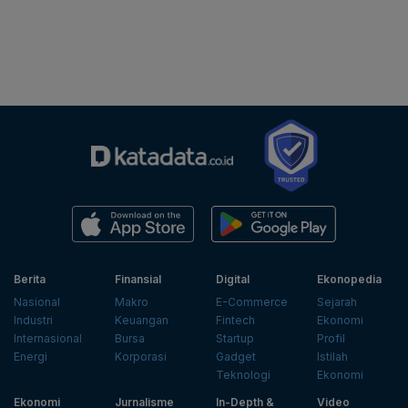
Berita
Finansial
Digital
Ekonopedia
Nasional
Makro
E-Commerce
Sejarah
Industri
Keuangan
Fintech
Ekonomi
Internasional
Bursa
Startup
Profil
Energi
Korporasi
Gadget
Istilah
Teknologi
Ekonomi
Ekonomi
Jurnalisme
In-Depth &
Video