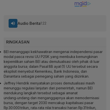
Audio Berita
1:22
RINGKASAN
BEI menanggapi kekhawatiran mengenai independensi pasar
modal pasca revisi UU P2SK yang membuka kemungkinan
kepemilikan saham BEI atau demutualisasi oleh pihak di luar
anggota bursa; dalam Pasal 8B ayat (1) UU tersebut secara
eksplisit menyebut Kemenkeu, Bank Indonesia, dan
Danantara sebagai pemegang saham yang diizinkan.
Jeffrey Hendrik menyatakan proses demutualisasi masih
menunggu regulasi lanjutan dari pemerintah, namun BEI
mendukung langkah tersebut sebagai amanat
undang‑undang dan menganggapnya akan memodernisasi
bursa, dengan target 2030 mencakup kapitalisasi pasar
Rp 30 000 triliun, rata‑rata nilai transaksi harian Rp 31 triliun,