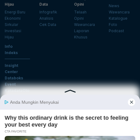
Hijau
Data
Opini
News
Energi Baru
Infografik
Telaah
Wawancara
Ekonomi
Analisis
Opini
Katalogue
Sirkular
Cek Data
Wawancara
Foto
Investasi
Laporan
Podcast
Hijau
Khusus
Info
Indeks
Insight
Center
Databoks
Event
KatadataOto
Langganan Newsletter
Email
Daftar
Ikuti Kami