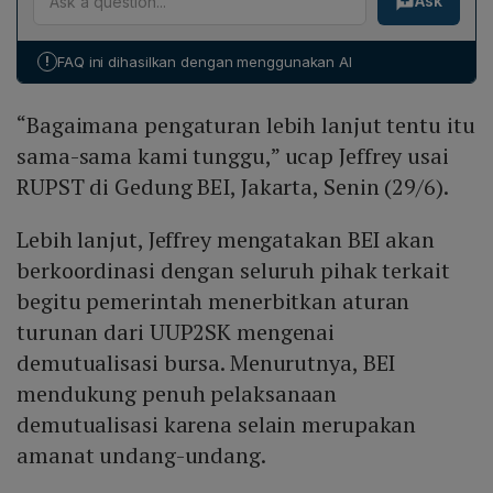
Ask
tentang demutualisasi, BEI akan berkoordinasi dengan
memperluas kekuasaan BI di seluruh sektor keuangan,
semua pihak terkait untuk menyiapkan implementasi.
dan meningkatkan risiko moral hazard. Ia menilai
Direksi BEI menyatakan dukungan penuh terhadap
regulator yang sekaligus menjadi operator merupakan
!
FAQ ini dihasilkan dengan menggunakan AI
demutualisasi sebagai amanat UU, namun menunggu
kelalaian tata kelola yang dapat mengganggu stabilitas
pengaturan lebih lanjut sebelum melanjutkan proses
sektoral demi kepentingan pasar saham.
“Bagaimana pengaturan lebih lanjut tentu itu
transformasi struktural bursa.
sama-sama kami tunggu,” ucap Jeffrey usai
RUPST di Gedung BEI, Jakarta, Senin (29/6).
Lebih lanjut, Jeffrey mengatakan BEI akan
berkoordinasi dengan seluruh pihak terkait
begitu pemerintah menerbitkan aturan
turunan dari UUP2SK mengenai
demutualisasi bursa. Menurutnya, BEI
mendukung penuh pelaksanaan
demutualisasi karena selain merupakan
amanat undang-undang.