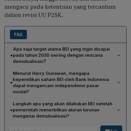
mengacu pada ketentuan yang tercantum
dalam revisi UU P2SK.
FAQ
Apa saja target utama BEI yang ingin dicapai
•
pada tahun 2030 seiring dengan rencana
demutualisasi?
BEI menargetkan market cap mencapai Rp 30.000
Menurut Herry Gunawan, mengapa
triliun, rata‑rata nilai transaksi harian (RNTH) sebesar Rp
kepemilikan saham BEI oleh Bank Indonesia
•
31 triliun, lebih dari 1.100 emiten tercatat, serta 35 juta
dapat mengancam independensi pasar
investor pasar modal dalam empat tahun ke depan.
modal?
Selain itu, rasio kapitalisasi pasar terhadap PDB
Herry berpendapat bahwa Bank Indonesia, sebagai
diharapkan melebihi 83% dan BEI ingin masuk dalam 10
Langkah apa yang akan dilakukan BEI setelah
regulator pasar uang, bila menjadi pemegang saham
bursa terbesar dunia. Semua target tersebut dianggap
•
pemerintah menerbitkan aturan turunan
BEI berpotensi mencampuradukkan fungsi
akan lebih mudah dicapai setelah demutualisasi
mengenai demutualisasi?
pengawasan dengan operasional. Hal ini dapat
menjadikan BEI lebih modern dan lincah.
Setelah pemerintah mengeluarkan peraturan turunan
menimbulkan konflik kepentingan dengan OJK,