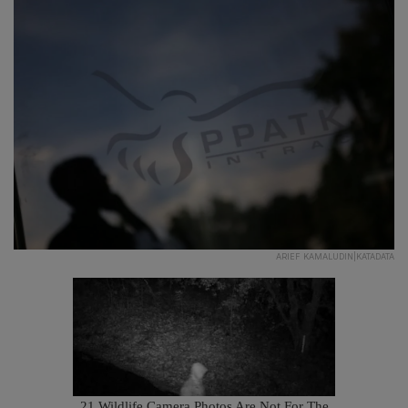
ARIEF KAMALUDIN|KATADATA