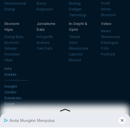
Internasional
Bursa
Startup
Profil
Energi
Korporasi
Gadget
Istilah
Teknologi
Ekonomi
Ekonomi
Jurnalisme
In-Depth &
Video
Hijau
Data
Opini
News
Energi Baru
Infografik
Telaah
Wawancara
Ekonomi
Analisis
Opini
Katalogue
Sirkular
Cek Data
Wawancara
Foto
Investasi
Laporan
Podcast
Hijau
Khusus
Info
Indeks
Insight
Center
Databoks
Event
KatadataOto
Langganan Newsletter