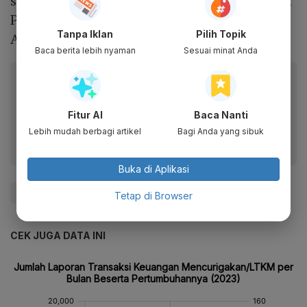
sederet pengusaha tenar hingga Ketua Badan
Pemeriksa Keuangan (BPK) ketika itu Harry
Tanpa Iklan
Pilih Topik
Azhar Azis.
Baca berita lebih nyaman
Sesuai minat Anda
Baca artikel ini lewat aplikasi mobile.
Dapatkan pengalaman membaca lebih nyaman dan nikmati
fitur menarik lainnya lewat aplikasi mobile Katadata.
Fitur AI
Baca Nanti
Lebih mudah berbagi artikel
Bagi Anda yang sibuk
Buka di Aplikasi
#Asosiasi
#Peristiwa
#Keuangan
Tetap di Browser
CEK JUGA DATA INI