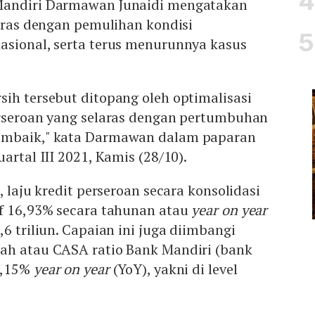
Mandiri Darmawan Junaidi mengatakan
laras dengan pemulihan kondisi
asional, serta terus menurunnya kasus
ih tersebut ditopang oleh optimalisasi
erseroan yang selaras dengan pertumbuhan
embaik," kata Darmawan dalam paparan
artal III 2021, Kamis (28/10).
, laju kredit perseroan secara konsolidasi
if 16,93% secara tahunan atau
year on year
6 triliun. Capaian ini juga diimbangi
ah atau CASA ratio Bank Mandiri (bank
7,15%
year on year
(YoY), yakni di level