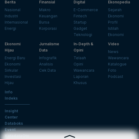
Berita
Finansial
Digital
Ekonopedia
Nasional
Makro
E-Commerce
Sejarah
Industri
Keuangan
Fintech
Ekonomi
Internasional
Bursa
Startup
Profil
Energi
Korporasi
Gadget
Istilah
Teknologi
Ekonomi
Ekonomi
Jurnalisme
In-Depth &
Video
Hijau
Data
Opini
News
Energi Baru
Infografik
Telaah
Wawancara
Ekonomi
Analisis
Opini
Katalogue
Sirkular
Cek Data
Wawancara
Foto
Investasi
Laporan
Podcast
Hijau
Khusus
Info
Indeks
Insight
Center
Databoks
Event
KatadataOto