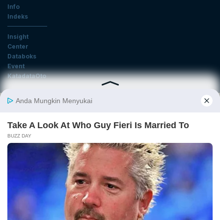
Info
Indeks
Insight
Center
Databoks
Event
KatadataOto
Langganan Newsletter
Email
Daftar
Ikuti Kami
Tentang Katadata
Advertising
Karier
Pedoman Media Siber
Kebijakan Privasi
Disclaimer
Hubungi Kami
©2026 Katadata. Hak cipta dilindungi Undang-undang.