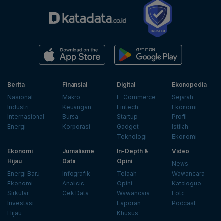
Berita
Finansial
Digital
Ekonopedia
Nasional
Makro
E-Commerce
Sejarah
Industri
Keuangan
Fintech
Ekonomi
Internasional
Bursa
Startup
Profil
Energi
Korporasi
Gadget
Istilah
Teknologi
Ekonomi
Ekonomi
Jurnalisme
In-Depth &
Video
Hijau
Data
Opini
News
Energi Baru
Infografik
Telaah
Wawancara
Ekonomi
Analisis
Opini
Katalogue
Sirkular
Cek Data
Wawancara
Foto
Investasi
Laporan
Podcast
Hijau
Khusus